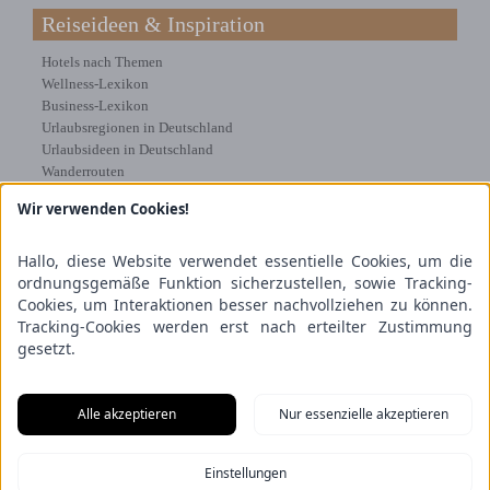
Reiseideen & Inspiration
Hotels nach Themen
Wellness-Lexikon
Business-Lexikon
Urlaubsregionen in Deutschland
Urlaubsideen in Deutschland
Wanderrouten
Wir verwenden Cookies!
Kooperation & Zusammenarbeit
Kundenbereich
Hallo, diese Website verwendet essentielle Cookies, um die
Presse
ordnungsgemäße Funktion sicherzustellen, sowie Tracking-
Über uns
Cookies, um Interaktionen besser nachvollziehen zu können.
Kooperation/Zusammenarbeit
Tracking-Cookies werden erst nach erteilter Zustimmung
Service/Partner
gesetzt.
Blogger-Datenbank
Rechtliches
Alle akzeptieren
Nur essenzielle akzeptieren
Impressum
Einstellungen
Datenschutz