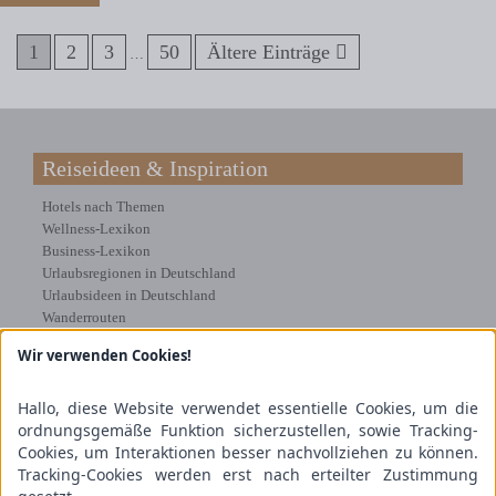
1
2
3
50
Ältere Einträge
…
Reiseideen & Inspiration
Hotels nach Themen
Wellness-Lexikon
Business-Lexikon
Urlaubsregionen in Deutschland
Urlaubsideen in Deutschland
Wanderrouten
Wir verwenden Cookies!
Kooperation & Zusammenarbeit
Kundenbereich
Hallo, diese Website verwendet essentielle Cookies, um die
Presse
ordnungsgemäße Funktion sicherzustellen, sowie Tracking-
Über uns
Cookies, um Interaktionen besser nachvollziehen zu können.
Kooperation/Zusammenarbeit
Tracking-Cookies werden erst nach erteilter Zustimmung
Service/Partner