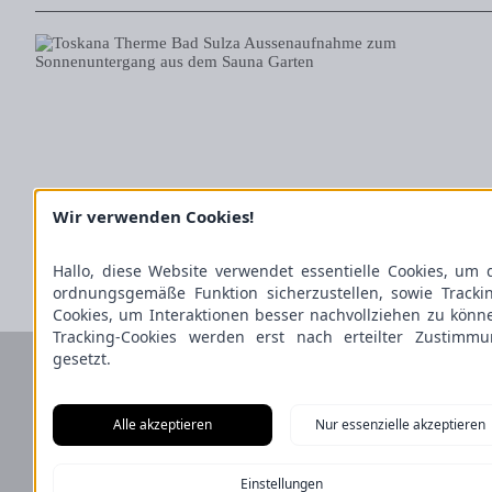
Wir verwenden Cookies!
Hallo, diese Website verwendet essentielle Cookies, um 
1
2
3
77
Ältere Einträge
…
ordnungsgemäße Funktion sicherzustellen, sowie Tracki
Cookies, um Interaktionen besser nachvollziehen zu könn
Tracking-Cookies werden erst nach erteilter Zustimm
gesetzt.
Reiseideen & Inspiration
Alle akzeptieren
Nur essenzielle akzeptieren
Hotels nach Themen
Wellness-Lexikon
Business-Lexikon
Einstellungen