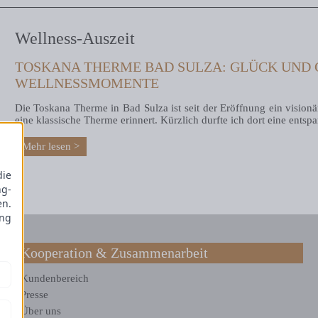
Wellness-Auszeit
TOSKANA THERME BAD SULZA: GLÜCK UND 
WELLNESSMOMENTE
Die Toskana Therme in Bad Sulza ist seit der Eröffnung ein visionär
eine klassische Therme erinnert. Kürzlich durfte ich dort eine entsp
Mehr lesen
die
ng-
en.
ung
Kooperation & Zusammenarbeit
Kundenbereich
Presse
Über uns