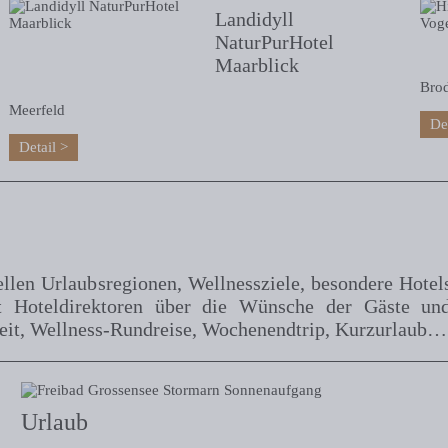
Landidyll
NaturPurHotel
Maarblick
Bro
Meerfeld
De
Detail
ellen Urlaubsregionen, Wellnessziele, besondere Hotel
it Hoteldirektoren über die Wünsche der Gäste un
zeit, Wellness-Rundreise, Wochenendtrip, Kurzurlaub…
Urlaub