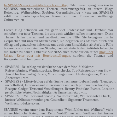
In SPANESS steckt natürlich auch ein Blog
. Oder besser gesagt stecken in
SPANESS unterschiedliche Themen, zusammengefaßt zu einem Blog:
Reiseblog, Wellnessblog, Spablog, Gesundheitsblog - kurz um, SPANESS
zählt im deutschsprachigem Raum zu den führenden Wellbeing-
Onlinemedien.
Diesen Blog betreiben wir mit ganz viel Leidenschaft und Herzblut. Wir
schreiben nur über Themen, die uns auch wirklich selber interessieren. Diese
Themen fallen uns ab und zu direkt vor die Füße. Sie begegnen uns in
Gesprächen mit unseren Mitmenschen, sie begleiten uns oft auch durch den
Alltag und ganz selten halten sie uns auch vom Einschlafen ab. Auf alle Fälle
brennen sie uns so unter den Nägeln, dass wir einfach das Bedürfnis haben, in
die Tasten zu hauen. Daher ist SPANESS auch nicht nur ein reiner
Blog über
Urlaub, Reise oder mit Hotelvorstellungen
, sondern die Themen und
Kategorien sind bunt gemixt.
SPANESS -
Reiseblog
auf der Suche nach dem Wohlfühlfaktor:
Reiseerlebnisse, Wanderstrecken, Hotelchecks, Top-Reisetrends - von
Slow
Travel
bis Nachhaltig Reisen, Vorstellungen von Urlaubsregionen,
Mikro
Abenteuer
u.v.m.
SPANESS ?
- Lifestyleblog
auf der Suche nach purer Lebensfreude: Trendsport
im Selbsttest,
Interviews
mit interessanten und auch prominenten Köpfen,
Rezepte
, Gadget-Tests und Vorstellungen, Beauty-Produkte, Events, Location,
persönliche Worte
, Nachhaltigkeit & Umweltschutz u.v.m.
SPANESS - ?
Wellness und Spablog
: Wellnesstrends, Wellnesshotel-Check,
kuriose Wellnessanwendungen,
Gesundheit
, Signature Treatments,
Wellnessprodukte u.v.m.
SPANESS vereint unter dem Hauptthema ?Wohlfühlen und Wellness? viele
unterschiedliche Kategorien. Denn Wohlfühlen und Wellness hat immer
etwas mit Genuss, Reisen, Gesundheit oder auch Nachhaltigkeit zu tun. Das