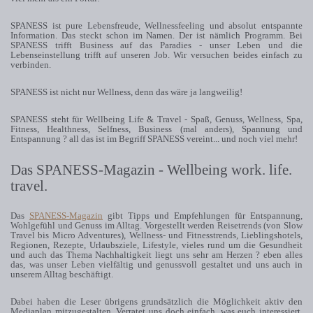
SPANESS ist pure Lebensfreude, Wellnessfeeling und absolut entspannte
Information. Das steckt schon im Namen. Der ist nämlich Programm. Bei
SPANESS trifft Business auf das Paradies - unser Leben und die
Lebenseinstellung trifft auf unseren Job. Wir versuchen beides einfach zu
verbinden.
SPANESS ist nicht nur Wellness, denn das wäre ja langweilig!
SPANESS steht für Wellbeing Life & Travel - Spaß, Genuss, Wellness, Spa,
Fitness, Healthness, Selfness, Business (mal anders), Spannung und
Entspannung ? all das ist im Begriff SPANESS vereint... und noch viel mehr!
Das SPANESS-Magazin - Wellbeing work. life.
travel.
Das
SPANESS-Magazin
gibt Tipps und Empfehlungen für Entspannung,
Wohlgefühl und Genuss im Alltag. Vorgestellt werden Reisetrends (von Slow
Travel bis Micro Adventures), Wellness- und Fitnesstrends, Lieblingshotels,
Regionen, Rezepte, Urlaubsziele, Lifestyle, vieles rund um die Gesundheit
und auch das Thema Nachhaltigkeit liegt uns sehr am Herzen ? eben alles
das, was unser Leben vielfältig und genussvoll gestaltet und uns auch in
unserem Alltag beschäftigt.
Dabei haben die Leser übrigens grundsätzlich die Möglichkeit aktiv den
Mediaplan mitzugestalten. Verratet uns doch einfach, was euch interessiert,