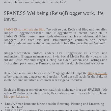
sicherlich noch wahnsinnig viel zu entdecken!
SPANESS Wellbeing (Reise)Blogger work. life.
travel.
SPANESS ist mehr als ein Blog
?so weit so gut. Doch viel Blog und vor allen
Dingen Bloggerleidenschaft und Bloggerherzblut steckt natürlich in
SPANESS. Daher besteht unser Redaktionsteam auch aus leidenschaftlichen
Bloggern. Und auch aus den Detaileinträgen verlinken wir ?echte?
Erlebnisberichte von zauberhaften und ehrlichen Bloggerkollegen. Warum?
Blogger schreiben einfach anders. Der Bloggerstyle ist ehrlich und
authentisch. Blogger nehmen euch ? via Social Media Kanäle - bereits mit
auf die Reise. Wir sind längst süchtig nach den Bildern und Postings und
nicht selten packt uns das Fernweh, wenn wir uns durch die Kanäle klicken.
Daher haben wir auch bereits in der Vergangenheit komplette
Bloggerevents
selber organisiert, umgesetzt und geplant. Und das soll auch für die Zukunft
so bleiben und natürlich auch noch sehr ausgebaut werden.
Doch als Blogger schreiben wir natürlich nicht nur hier auf SPANESS. Wir
geben Workshops, beraten Hotels, Destinationen und Reiseziele zum Thema
Blogger-Relations
.
Und JA ? man kann uns für eine solche Beratung, Planung und Umsetzung
auch buchen!
NEUGIERIG was unsere Kooperationspartner über eine Zusammenarbeit mit