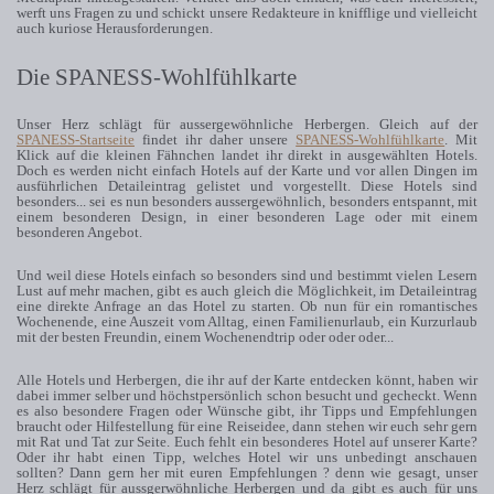
werft uns Fragen zu und schickt unsere Redakteure in knifflige und vielleicht
auch kuriose Herausforderungen.
Die SPANESS-Wohlfühlkarte
Unser Herz schlägt für aussergewöhnliche Herbergen. Gleich auf der
SPANESS-Startseite
findet ihr daher unsere
SPANESS-Wohlfühlkarte
. Mit
Klick auf die kleinen Fähnchen landet ihr direkt in ausgewählten Hotels.
Doch es werden nicht einfach Hotels auf der Karte und vor allen Dingen im
ausführlichen Detaileintrag gelistet und vorgestellt. Diese Hotels sind
besonders... sei es nun besonders aussergewöhnlich, besonders entspannt, mit
einem besonderen Design, in einer besonderen Lage oder mit einem
besonderen Angebot.
Und weil diese Hotels einfach so besonders sind und bestimmt vielen Lesern
Lust auf mehr machen, gibt es auch gleich die Möglichkeit, im Detaileintrag
eine direkte Anfrage an das Hotel zu starten. Ob nun für ein romantisches
Wochenende, eine Auszeit vom Alltag, einen Familienurlaub, ein Kurzurlaub
mit der besten Freundin, einem Wochenendtrip oder oder oder...
Alle Hotels und Herbergen, die ihr auf der Karte entdecken könnt, haben wir
dabei immer selber und höchstpersönlich schon besucht und gecheckt. Wenn
es also besondere Fragen oder Wünsche gibt, ihr Tipps und Empfehlungen
braucht oder Hilfestellung für eine Reiseidee, dann stehen wir euch sehr gern
mit Rat und Tat zur Seite. Euch fehlt ein besonderes Hotel auf unserer Karte?
Oder ihr habt einen Tipp, welches Hotel wir uns unbedingt anschauen
sollten? Dann gern her mit euren Empfehlungen ? denn wie gesagt, unser
Herz schlägt für aussgerwöhnliche Herbergen und da gibt es auch für uns