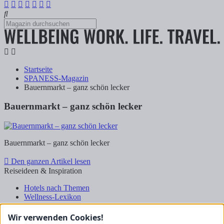
Startseite
SPANESS-Magazin
Bauernmarkt – ganz schön lecker
Bauernmarkt – ganz schön lecker
Bauernmarkt – ganz schön lecker
Den ganzen Artikel lesen
Reiseideen & Inspiration
Hotels nach Themen
Wellness-Lexikon
Business-Lexikon
Urlaubsregionen in Deutschland
Wir verwenden Cookies!
Urlaubsideen in Deutschland