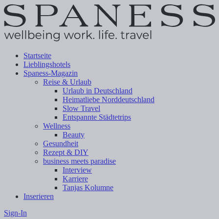
Startseite
Lieblingshotels
Spaness-Magazin
Reise & Urlaub
Urlaub in Deutschland
Heimatliebe Norddeutschland
Slow Travel
Entspannte Städtetrips
Wellness
Beauty
Gesundheit
Rezept & DIY
business meets paradise
Interview
Karriere
Tanjas Kolumne
Inserieren
Sign-In