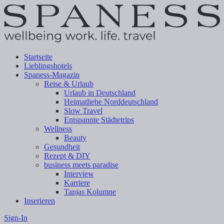
Startseite
Lieblingshotels
Spaness-Magazin
Reise & Urlaub
Urlaub in Deutschland
Heimatliebe Norddeutschland
Slow Travel
Entspannte Städtetrips
Wellness
Beauty
Gesundheit
Rezept & DIY
business meets paradise
Interview
Karriere
Tanjas Kolumne
Inserieren
Sign-In