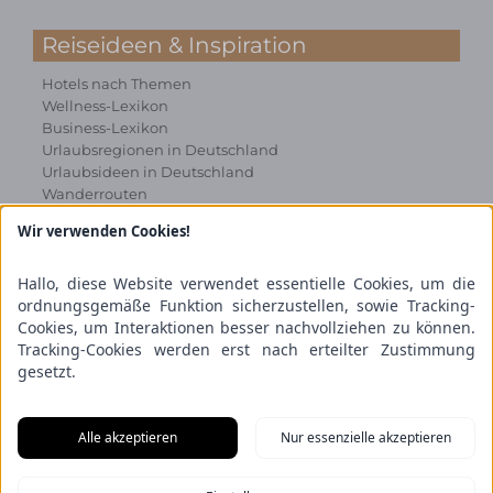
Reiseideen & Inspiration
Hotels nach Themen
Wellness-Lexikon
Business-Lexikon
Urlaubsregionen in Deutschland
Urlaubsideen in Deutschland
Wanderrouten
Wir verwenden Cookies!
Kooperation & Zusammenarbeit
Kundenbereich
Hallo, diese Website verwendet essentielle Cookies, um die
Presse
ordnungsgemäße Funktion sicherzustellen, sowie Tracking-
Über uns
Cookies, um Interaktionen besser nachvollziehen zu können.
Kooperation/Zusammenarbeit
Tracking-Cookies werden erst nach erteilter Zustimmung
Service/Partner
gesetzt.
Blogger-Datenbank
Rechtliches
Alle akzeptieren
Nur essenzielle akzeptieren
Impressum