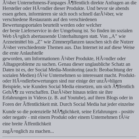
Ã¼ber Unternehmens-Fanpages Ã¶ffentlich direkte Anfragen an die
Hersteller oder HÃ¤ndler dieser Produkte. Und bevor sie abends
essen gehen, informieren sie sich noch schnell darÃ¼ber, wie
verschiedene Restaurants auf den verschiedenen
Bewertungsportalen beurteilt werden oder welcher
der beste Lieferservice in der Umgebung ist. So finden im sozialen
Web tÃ¤glich abertausende Unterhaltungen statt. Von ,,A" wie
Arzneimittel bis ,,Z" wie Zimmerpflanzen tauschen sich die Nutzer
Ã¼ber verschiedenste Themen aus. Das Internet ist auf diese Weise
die erste Anlaufstelle
geworden, um Informationen Ã¼ber Produkte, HÃ¤ndler oder
Alltagsprobleme zu suchen. Genau dieser unglaubliche Schatz an
Daten ist es, der Social Media-Monitoring (auch: Beobachtung der
sozialen Medien) fÃ¼r Unternehmen so interessant macht. Produkt-
oder HÃ¤ndlerbewertungen sind nur einige der unzÃ¤hligen
Beispiele, wie Kunden Social Media einsetzen, um sich Ã¶ffentlich
GehÃ¶r zu verschaffen. DarÃ¼ber hinaus teilen sie ihre
Erfahrungen in Videos (z. B. auf Youtube), auf ihren Blogs oder in
Foren der Ãffentlichkeit mit. Durch Social Media hat jeder einzelne
Kunde so die potenzielle MÃ¶glichkeit, seine Erfahrungen - positiv
oder negativ - mit einem Produkt oder einem Unternehmen fÃ¼r
eine breite Ãffentlichkeit
zugÃ¤nglich zu machen...