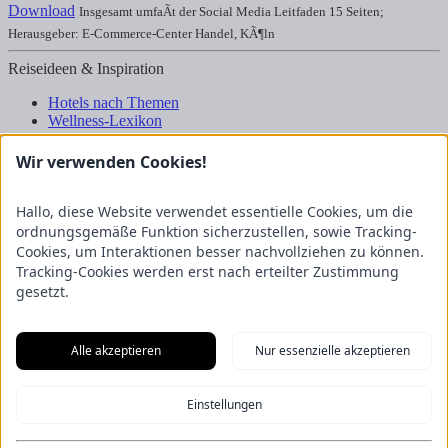
Download
Insgesamt umfaÃt der Social Media Leitfaden 15 Seiten;
Herausgeber: E-Commerce-Center Handel, KÃ¶ln
Reiseideen & Inspiration
Hotels nach Themen
Wellness-Lexikon
Business-Lexikon
Urlaubsregionen in Deutschland
Wir verwenden Cookies!
Urlaubsideen in Deutschland
Wanderrouten
Hallo, diese Website verwendet essentielle Cookies, um die
Kooperation & Zusammenarbeit
ordnungsgemäße Funktion sicherzustellen, sowie Tracking-
Cookies, um Interaktionen besser nachvollziehen zu können.
Kundenbereich
Tracking-Cookies werden erst nach erteilter Zustimmung
Presse
gesetzt.
Über uns
Kooperation/Zusammenarbeit
Service/Partner
Blogger-Datenbank
Alle akzeptieren
Nur essenzielle akzeptieren
Rechtliches
Einstellungen
Impressum
Datenschutz