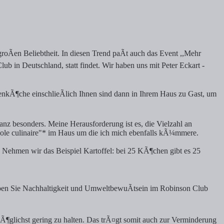
Ãen Beliebtheit. In diesen Trend paÃt auch das Event ,,Mehr
 Deutschland, statt findet. Wir haben uns mit Peter Eckart -
enkÃ¶che einschlieÃlich Ihnen sind dann in Ihrem Haus zu Gast, um
ganz besonders. Meine Herausforderung ist es, die Vielzahl an
cole culinaire"* im Haus um die ich mich ebenfalls kÃ¼mmere.
. Nehmen wir das Beispiel Kartoffel: bei 25 KÃ¶chen gibt es 25
ben Sie Nachhaltigkeit und UmweltbewuÃtsein im Robinson Club
¶glichst gering zu halten. Das trÃ¤gt somit auch zur Verminderung