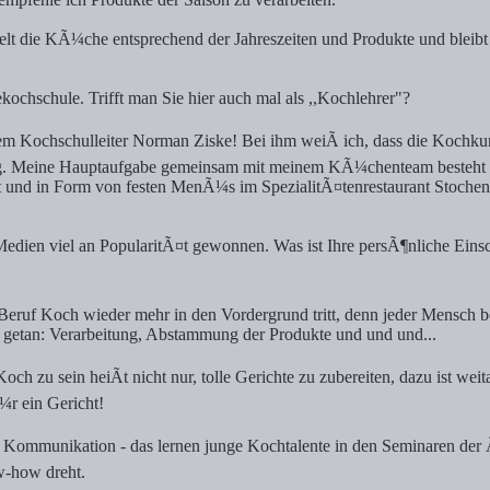
lt die KÃ¼che entsprechend der Jahreszeiten und Produkte und bleibt
ochschule. Trifft man Sie hier auch mal als ,,Kochlehrer"?
nem Kochschulleiter Norman Ziske! Bei ihm weiÃ ich, dass die Kochku
g. Meine Hauptaufgabe gemeinsam mit meinem KÃ¼chenteam besteht d
t und in Form von festen MenÃ¼s im SpezialitÃ¤tenrestaurant Stoche
r Medien viel an PopularitÃ¤t gewonnen. Was ist Ihre persÃ¶nliche Ei
der Beruf Koch wieder mehr in den Vordergrund tritt, denn jeder Mens
ges getan: Verarbeitung, Abstammung der Produkte und und und...
h zu sein heiÃt nicht nur, tolle Gerichte zu zubereiten, dazu ist weit
¼r ein Gericht!
d Kommunikation - das lernen junge Kochtalente in den Seminaren der 
w-how dreht.