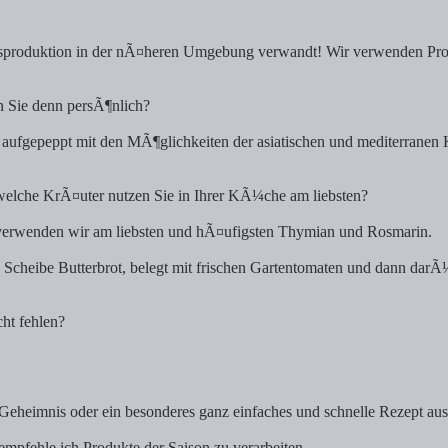
sproduktion in der nÃ¤heren Umgebung verwandt! Wir verwenden Produ
n Sie denn persÃ¶nlich?
 aufgepeppt mit den MÃ¶glichkeiten der asiatischen und mediterrane
welche KrÃ¤uter nutzen Sie in Ihrer KÃ¼che am liebsten?
erwenden wir am liebsten und hÃ¤ufigsten Thymian und Rosmarin.
 Scheibe Butterbrot, belegt mit frischen Gartentomaten und dann darÃ¼be
cht fehlen?
Geheimnis oder ein besonderes ganz einfaches und schnelle Rezept a
empfehle ich Produkte der Saison zu verarbeiten.