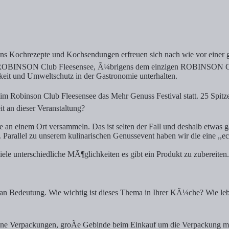
s Kochrezepte und Kochsendungen erfreuen sich nach wie vor einer gro
 ROBINSON Club Fleesensee, Ã¼brigens dem einzigen ROBINSON Club in
 und Umweltschutz in der Gastronomie unterhalten.
 im Robinson Club Fleesensee das Mehr Genuss Festival statt. 25 Spitz
t an dieser Veranstaltung?
he an einem Ort versammeln. Das ist selten der Fall und deshalb etwas 
Parallel zu unserem kulinarischen Genussevent haben wir die eine ,,e
ele unterschiedliche MÃ¶glichkeiten es gibt ein Produkt zu zubereiten
an Bedeutung. Wie wichtig ist dieses Thema in Ihrer KÃ¼che? Wie le
ine Verpackungen, groÃe Gebinde beim Einkauf um die Verpackung mÃ