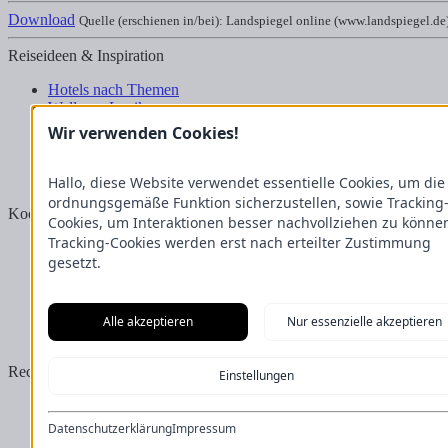
Download
Quelle (erschienen in/bei): Landspiegel online (www.landspiegel.de
Reiseideen & Inspiration
Hotels nach Themen
Wellness-Lexikon
Business-Lexikon
Wir verwenden Cookies!
Urlaubsregionen in Deutschland
Urlaubsideen in Deutschland
Wanderrouten
Hallo, diese Website verwendet essentielle Cookies, um die
ordnungsgemäße Funktion sicherzustellen, sowie Tracking
Kooperation & Zusammenarbeit
Cookies, um Interaktionen besser nachvollziehen zu könne
Tracking-Cookies werden erst nach erteilter Zustimmung
Kundenbereich
gesetzt.
Presse
Über uns
Kooperation/Zusammenarbeit
Service/Partner
Alle akzeptieren
Nur essenzielle akzeptieren
Blogger-Datenbank
Rechtliches
Einstellungen
Impressum
Datenschutz
Datenschutzerklärung
Impressum
Nutzungsbestimmungen