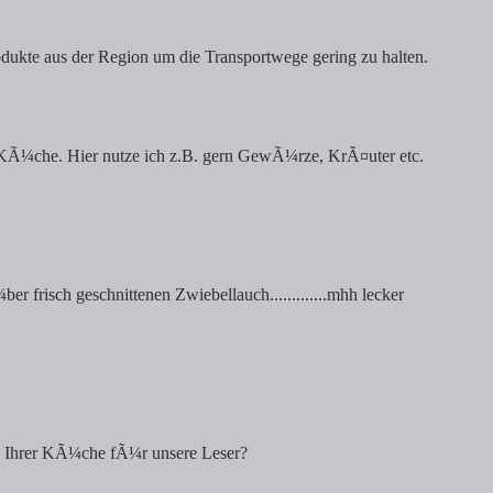
kte aus der Region um die Transportwege gering zu halten.
n KÃ¼che. Hier nutze ich z.B. gern GewÃ¼rze, KrÃ¤uter etc.
r frisch geschnittenen Zwiebellauch.............mhh lecker
us Ihrer KÃ¼che fÃ¼r unsere Leser?