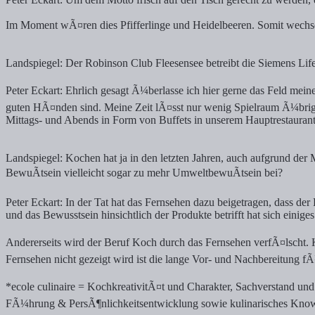
Im Moment wÃ¤ren dies Pfifferlinge und Heidelbeeren. Somit wechse
Landspiegel: Der Robinson Club Fleesensee betreibt die Siemens Lifek
Peter Eckart: Ehrlich gesagt Ã¼berlasse ich hier gerne das Feld mei
guten HÃ¤nden sind. Meine Zeit lÃ¤sst nur wenig Spielraum Ã¼bri
Mittags- und Abends in Form von Buffets in unserem Hauptrestauran
Landspiegel: Kochen hat ja in den letzten Jahren, auch aufgrund de
BewuÃtsein vielleicht sogar zu mehr UmweltbewuÃtsein bei?
Peter Eckart: In der Tat hat das Fernsehen dazu beigetragen, dass 
und das Bewusstsein hinsichtlich der Produkte betrifft hat sich eini
Andererseits wird der Beruf Koch durch das Fernsehen verfÃ¤lscht. Koc
Fernsehen nicht gezeigt wird ist die lange Vor- und Nachbereitung fÃ
*ecole culinaire = KochkreativitÃ¤t und Charakter, Sachverstand un
FÃ¼hrung & PersÃ¶nlichkeitsentwicklung sowie kulinarisches Kno