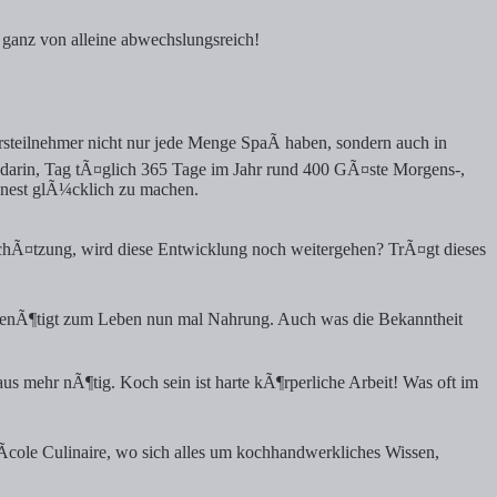
 ganz von alleine abwechslungsreich!
rsteilnehmer nicht nur jede Menge SpaÃ haben, sondern auch in
arin, Tag tÃ¤glich 365 Tage im Jahr rund 400 GÃ¤ste Morgens-,
nnest glÃ¼cklich zu machen.
nschÃ¤tzung, wird diese Entwicklung noch weitergehen? TrÃ¤gt dieses
ch benÃ¶tigt zum Leben nun mal Nahrung. Auch was die Bekanntheit
aus mehr nÃ¶tig. Koch sein ist harte kÃ¶rperliche Arbeit! Was oft im
Ãcole Culinaire, wo sich alles um kochhandwerkliches Wissen,