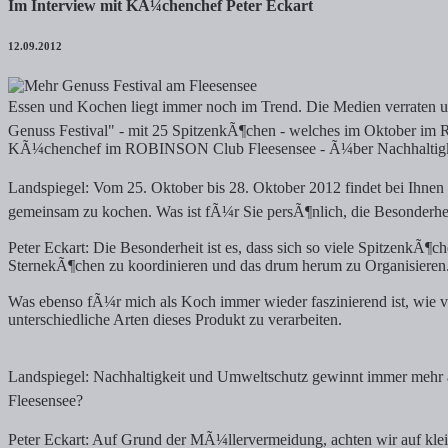
Im Interview mit KÃ¼chenchef Peter Eckart
12.09.2012
Essen und Kochen liegt immer noch im Trend. Die Medien verraten un
Genuss Festival" - mit 25 SpitzenkÃ¶chen - welches im Oktober im
KÃ¼chenchef im ROBINSON Club Fleesensee - Ã¼ber Nachhaltigkeit
Landspiegel: Vom 25. Oktober bis 28. Oktober 2012 findet bei Ihnen
gemeinsam zu kochen. Was ist fÃ¼r Sie persÃ¶nlich, die Besonderhei
Peter Eckart: Die Besonderheit ist es, dass sich so viele SpitzenkÃ¶c
SternekÃ¶chen zu koordinieren und das drum herum zu Organisieren. 
Was ebenso fÃ¼r mich als Koch immer wieder faszinierend ist, wie vi
unterschiedliche Arten dieses Produkt zu verarbeiten.
Landspiegel: Nachhaltigkeit und Umweltschutz gewinnt immer mehr 
Fleesensee?
Peter Eckart: Auf Grund der MÃ¼llervermeidung, achten wir auf kle