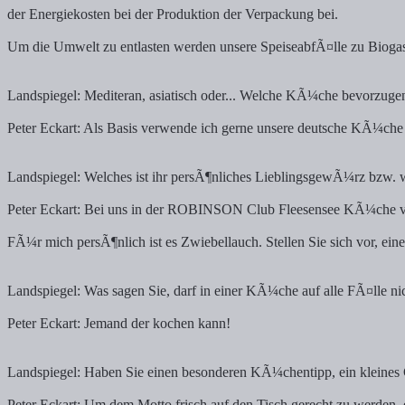
der Energiekosten bei der Produktion der Verpackung bei.
Um die Umwelt zu entlasten werden unsere SpeiseabfÃ¤lle zu Bioga
Landspiegel: Mediteran, asiatisch oder... Welche KÃ¼che bevorzuge
Peter Eckart: Als Basis verwende ich gerne unsere deutsche KÃ¼che
Landspiegel: Welches ist ihr persÃ¶nliches LieblingsgewÃ¼rz bzw. 
Peter Eckart: Bei uns in der ROBINSON Club Fleesensee KÃ¼che v
FÃ¼r mich persÃ¶nlich ist es Zwiebellauch. Stellen Sie sich vor, eine
Landspiegel: Was sagen Sie, darf in einer KÃ¼che auf alle FÃ¤lle ni
Peter Eckart: Jemand der kochen kann!
Landspiegel: Haben Sie einen besonderen KÃ¼chentipp, ein kleines 
Peter Eckart: Um dem Motto frisch auf den Tisch gerecht zu werden, 