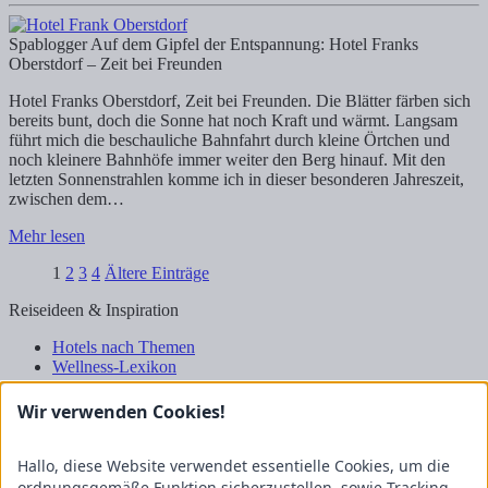
Spablogger
Auf dem Gipfel der Entspannung: Hotel Franks
Oberstdorf – Zeit bei Freunden
Hotel Franks Oberstdorf, Zeit bei Freunden. Die Blätter färben sich
bereits bunt, doch die Sonne hat noch Kraft und wärmt. Langsam
führt mich die beschauliche Bahnfahrt durch kleine Örtchen und
noch kleinere Bahnhöfe immer weiter den Berg hinauf. Mit den
letzten Sonnenstrahlen komme ich in dieser besonderen Jahreszeit,
zwischen dem…
Mehr lesen
1
2
3
4
Ältere Einträge
Reiseideen & Inspiration
Hotels nach Themen
Wellness-Lexikon
Business-Lexikon
Urlaubsregionen in Deutschland
Wir verwenden Cookies!
Urlaubsideen in Deutschland
Wanderrouten
Hallo, diese Website verwendet essentielle Cookies, um die
Kooperation & Zusammenarbeit
ordnungsgemäße Funktion sicherzustellen, sowie Tracking-