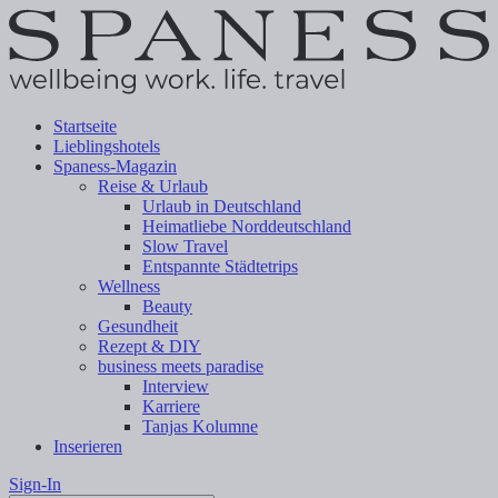
Startseite
Lieblingshotels
Spaness-Magazin
Reise & Urlaub
Urlaub in Deutschland
Heimatliebe Norddeutschland
Slow Travel
Entspannte Städtetrips
Wellness
Beauty
Gesundheit
Rezept & DIY
business meets paradise
Interview
Karriere
Tanjas Kolumne
Inserieren
Sign-In