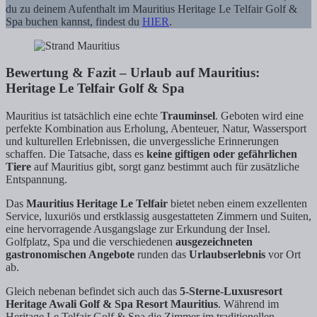
du zu deinem Aufenthalt im Mauritius Heritage Le Telfair Golf &
Spa buchen kannst, findest du
HIER
.
Bewertung & Fazit – Urlaub auf Mauritius:
Heritage Le Telfair Golf & Spa
Mauritius ist tatsächlich eine echte
Trauminsel
. Geboten wird eine
perfekte Kombination aus Erholung, Abenteuer, Natur, Wassersport
und kulturellen Erlebnissen, die unvergessliche Erinnerungen
schaffen. Die Tatsache, dass es
keine giftigen oder gefährlichen
Tiere
auf Mauritius gibt, sorgt ganz bestimmt auch für zusätzliche
Entspannung.
Das
Mauritius Heritage Le Telfair
bietet neben einem exzellenten
Service, luxuriös und erstklassig ausgestatteten Zimmern und Suiten,
eine hervorragende Ausgangslage zur Erkundung der Insel.
Golfplatz, Spa und die verschiedenen
ausgezeichneten
gastronomischen Angebote
runden das
Urlaubserlebnis
vor Ort
ab.
Gleich nebenan befindet sich auch das
5-Sterne-Luxusresort
Heritage Awali Golf & Spa Resort Mauritius
. Während im
Heritage Le Telfair Golf & Spa die Zimmer im traditionellen