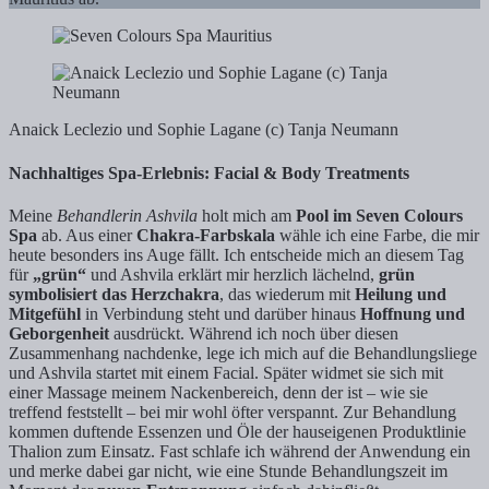
Anaick Leclezio und Sophie Lagane (c) Tanja Neumann
Nachhaltiges Spa-Erlebnis: Facial & Body Treatments
Meine
Behandlerin Ashvila
holt mich am
Pool im Seven Colours
Spa
ab. Aus einer
Chakra-Farbskala
wähle ich eine Farbe, die mir
heute besonders ins Auge fällt. Ich entscheide mich an diesem Tag
für
„grün“
und Ashvila erklärt mir herzlich lächelnd,
grün
symbolisiert das Herzchakra
, das wiederum mit
Heilung und
Mitgefühl
in Verbindung steht und darüber hinaus
Hoffnung und
Geborgenheit
ausdrückt. Während ich noch über diesen
Zusammenhang nachdenke, lege ich mich auf die Behandlungsliege
und Ashvila startet mit einem Facial. Später widmet sie sich mit
einer Massage meinem Nackenbereich, denn der ist – wie sie
treffend feststellt – bei mir wohl öfter verspannt. Zur Behandlung
kommen duftende Essenzen und Öle der hauseigenen Produktlinie
Thalion zum Einsatz. Fast schlafe ich während der Anwendung ein
und merke dabei gar nicht, wie eine Stunde Behandlungszeit im