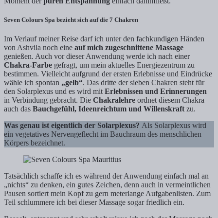
Moment der
puren Entspannung
einfach dahinfließt.
Seven Colours Spa bezieht sich auf die 7 Chakren
Im Verlauf meiner Reise darf ich unter den fachkundigen Händen
von Ashvila noch eine
auf mich zugeschnittene Massage
genießen. Auch vor dieser Anwendung werde ich nach einer
Chakra-Farbe
gefragt, um mein aktuelles Energiezentrum zu
bestimmen. Vielleicht aufgrund der ersten Erlebnisse und Eindrücke
wähle ich spontan
„gelb“
. Das dritte der sieben Chakren steht für
den Solarplexus und es wird mit
Erlebnissen und Erinnerungen
in Verbindung gebracht. Die
Chakralehre
ordnet diesem Chakra
auch das
Bauchgefühl, Ideenreichtum und Willenskraft
zu.
Was genau ist eigentlich der Solarplexus?
Als Solarplexus wird
ein vegetatives Nervengeflecht im Bauchraum des menschlichen
Körpers bezeichnet.
Tatsächlich schaffe ich es während der Anwendung einfach mal an
„nichts“ zu denken, ein gutes Zeichen, denn auch in vermeintlichen
Pausen sortiert mein Kopf zu gern meterlange Aufgabenlisten. Zum
Teil schlummere ich bei dieser Massage sogar friedlich ein.