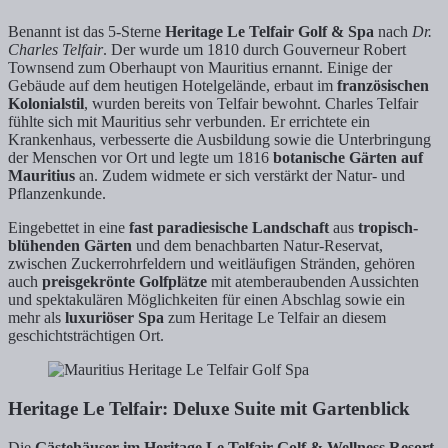
Benannt ist das 5-Sterne
Heritage Le Telfair Golf & Spa
nach
Dr.
Charles Telfair
. Der wurde um 1810 durch Gouverneur Robert
Townsend zum Oberhaupt von Mauritius ernannt. Einige der
Gebäude auf dem heutigen Hotelgelände, erbaut im
französischen
Kolonialstil
, wurden bereits von Telfair bewohnt. Charles Telfair
fühlte sich mit Mauritius sehr verbunden. Er errichtete ein
Krankenhaus, verbesserte die Ausbildung sowie die Unterbringung
der Menschen vor Ort und legte um 1816
botanische Gärten auf
Mauritius
an. Zudem widmete er sich verstärkt der Natur- und
Pflanzenkunde.
Eingebettet in eine
fast paradiesische Landschaft
aus
tropisch-
blühenden Gärten
und dem benachbarten Natur-Reservat,
zwischen Zuckerrohrfeldern und weitläufigen Stränden, gehören
auch
preisgekrönte Golfpl
ä
tze
mit atemberaubenden Aussichten
und spektakulären Möglichkeiten für einen Abschlag sowie ein
mehr als
luxuriöser Spa
zum Heritage Le Telfair an diesem
geschichtsträchtigen Ort.
Heritage Le Telfair: Deluxe Suite mit Gartenblick
Die
Gästehäuser im Heritage Le Telfair Golf & Wellness Resort