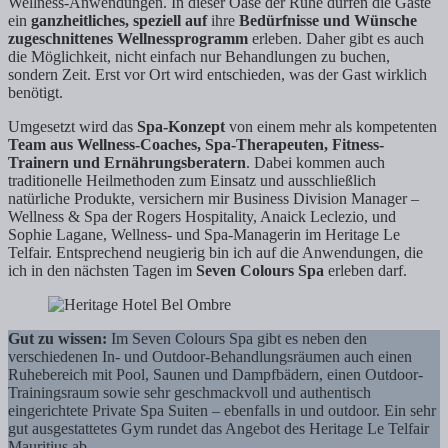
Wellness-Anwendungen. In dieser Oase der Ruhe dürfen die Gäste
ein
ganzheitliches, speziell auf
ihre
Bedürfnisse und Wünsche
zugeschnittenes Wellnessprogramm
erleben. Daher gibt es auch
die Möglichkeit, nicht einfach nur Behandlungen zu buchen,
sondern Zeit. Erst vor Ort wird entschieden, was der Gast wirklich
benötigt.
Umgesetzt wird das
Spa-Konzept
von einem mehr als kompetenten
Team aus Wellness-Coaches, Spa-Therapeuten, Fitness-
Trainern und Ernährungsberatern
. Dabei kommen auch
traditionelle Heilmethoden zum Einsatz und ausschließlich
natürliche Produkte, versichern mir Business Division Manager –
Wellness & Spa der Rogers Hospitality, Anaick Leclezio, und
Sophie Lagane, Wellness- und Spa-Managerin im Heritage Le
Telfair. Entsprechend neugierig bin ich auf die Anwendungen, die
ich in den nächsten Tagen im
Seven Colours Spa
erleben darf.
Gut zu wissen:
Im Seven Colours Spa gibt es neben den
verschiedenen In- und Outdoor-Behandlungsräumen auch einen
Ruhebereich mit Pool, Saunen und Dampfbädern, einen Outdoor-
Trainingsraum sowie sehr geschmackvoll und authentisch
eingerichtete Private Spa Suiten – ebenfalls in und outdoor. Ein sehr
gut ausgestattetes Gym rundet das Angebot des Heritage Le Telfair
Mauritius ab.