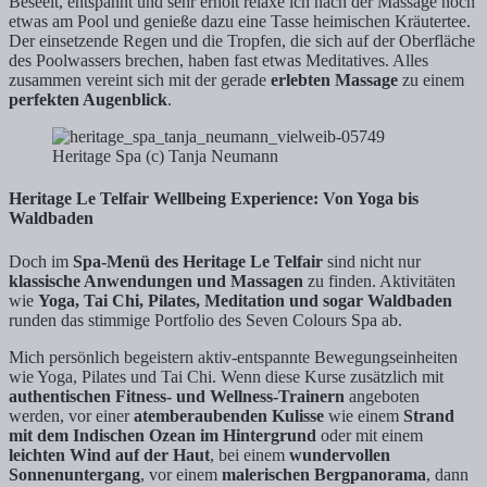
Beseelt, entspannt und sehr erholt relaxe ich nach der Massage noch
etwas am Pool und genieße dazu eine Tasse heimischen Kräutertee.
Der einsetzende Regen und die Tropfen, die sich auf der Oberfläche
des Poolwassers brechen, haben fast etwas Meditatives. Alles
zusammen vereint sich mit der gerade
erlebten Massage
zu einem
perfekten Augenblick
.
Heritage Spa (c) Tanja Neumann
Heritage Le Telfair Wellbeing Experience: Von Yoga bis
Waldbaden
Doch im
Spa-Menü des Heritage Le Telfair
sind nicht nur
klassische Anwendungen und Massagen
zu finden. Aktivitäten
wie
Yoga, Tai Chi, Pilates, Meditation und sogar Waldbaden
runden das stimmige Portfolio des Seven Colours Spa ab.
Mich persönlich begeistern aktiv-entspannte Bewegungseinheiten
wie Yoga, Pilates und Tai Chi. Wenn diese Kurse zusätzlich mit
authentischen Fitness- und Wellness-Trainern
angeboten
werden, vor einer
atemberaubenden Kulisse
wie einem
Strand
mit dem Indischen Ozean im Hintergrund
oder mit einem
leichten Wind auf der Haut
, bei einem
wundervollen
Sonnenuntergang
, vor einem
malerischen Bergpanorama
, dann