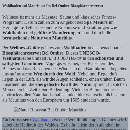
Waldbaden auf Mauritius: Im Bel Ombre Biosphärenreservat
Wellness ist mehr als Massage, Sauna und klassisches Fitness-
Programm! Darum zählen zum Angebot des
Spa-Menü’s
im
Heritage Le Telfair besondere Erlebnisse und Erfahrungen wie
Waldbaden
und
geführte Wanderungen
in und durch die
berauschende Natur von Mauritius
.
Per
Wellness-Guide
geht es zum
Waldbaden
in das benachbarte
Biosphärenreservat Bel Ombre
. Dieses
UNESCO-
Weltnaturerbe
umfasst
rund 1.300 Hektar
in den
schönsten und
saftigsten Grüntönen
. Vogelgezwitscher, das Plätschern des
Baches und das Rauschen des Windes in den Baumkronen begleiten
uns auf unserem
Weg durch den Wald
. Nebel und Regenduft
liegen in der Luft, als wir die Augen schließen, einen uralten Baum
umarmen und die
energetische Kraft der Natur
spüren. In solchen
Momenten hat Zeit keine Bedeutung. Viele der Bäume in dieser
eindrucksvollen Naturlandschaft standen hier wahrscheinlich schon
als Mauritius von den Europäern um 1505 entdeckt wurde.
Gut zu wissen:
Waldbaden
ist eine Wohlfühltherapie. Genutzt wird
dabei die Heilkraft des Waldes. Es heißt, allein der Aufenthalt im