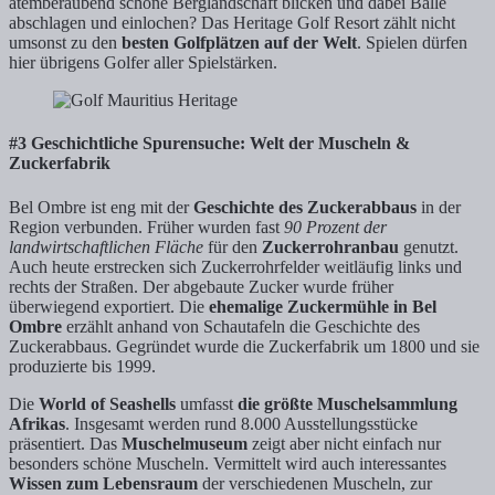
atemberaubend schöne Berglandschaft blicken und dabei Bälle
abschlagen und einlochen? Das Heritage Golf Resort zählt nicht
umsonst zu den
besten Golfplätzen auf der Welt
. Spielen dürfen
hier übrigens Golfer aller Spielstärken.
#3 Geschichtliche Spurensuche: Welt der Muscheln &
Zuckerfabrik
Bel Ombre ist eng mit der
Geschichte des Zuckerabbaus
in der
Region verbunden. Früher wurden fast
90 Prozent der
landwirtschaftlichen Fläche
für den
Zuckerrohranbau
genutzt.
Auch heute erstrecken sich Zuckerrohrfelder weitläufig links und
rechts der Straßen. Der abgebaute Zucker wurde früher
überwiegend exportiert. Die
ehemalige Zuckermühle in Bel
Ombre
erzählt anhand von Schautafeln die Geschichte des
Zuckerabbaus. Gegründet wurde die Zuckerfabrik um 1800 und sie
produzierte bis 1999.
Die
World of Seashells
umfasst
die größte Muschelsammlung
Afrikas
. Insgesamt werden rund 8.000 Ausstellungsstücke
präsentiert. Das
Muschelmuseum
zeigt aber nicht einfach nur
besonders schöne Muscheln. Vermittelt wird auch interessantes
Wissen zum Lebensraum
der verschiedenen Muscheln, zur