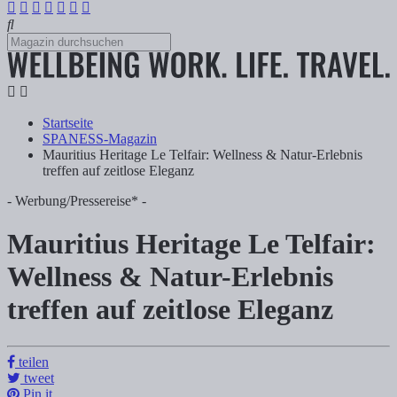
Startseite
SPANESS-Magazin
Mauritius Heritage Le Telfair: Wellness & Natur-Erlebnis
treffen auf zeitlose Eleganz
- Werbung/Pressereise* -
Mauritius Heritage Le Telfair:
Mauritius Heritage Le Telfair: Wellness & 
Wellness & Natur-Erlebnis
treffen auf zeitlose Eleganz
Tanja Klindworth
Eingebettet in die tropische und geschichtsträchtige Kulisse von Bel
teilen
tweet
Pin it