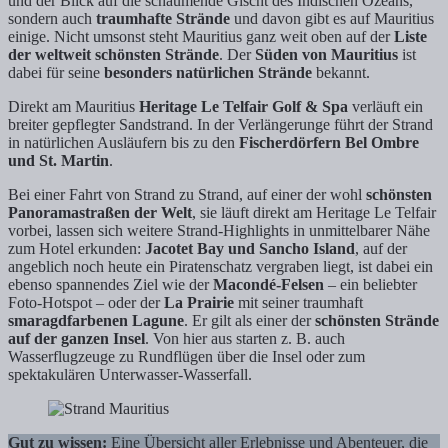
und der Blick auf die schäumende Gischt des Indischen Ozeans,
sondern auch
traumhafte Strände
und davon gibt es auf Mauritius
einige. Nicht umsonst steht Mauritius ganz weit oben auf der
Liste
der weltweit schönsten Strände
. Der
Süden von Mauritius
ist
dabei für seine
besonders natürlichen Strände
bekannt.
Direkt am Mauritius
Heritage Le Telfair Golf & Spa
verläuft ein
breiter gepflegter Sandstrand. In der Verlängerunge führt der Strand
in natürlichen Ausläufern bis zu den
Fischerdörfern Bel Ombre
und St. Martin
.
Bei einer Fahrt von Strand zu Strand, auf einer der wohl
schönsten
Panoramastraßen der Welt
, sie läuft direkt am Heritage Le Telfair
vorbei, lassen sich weitere Strand-Highlights in unmittelbarer Nähe
zum Hotel erkunden:
Jacotet Bay und Sancho Island
, auf der
angeblich noch heute ein Piratenschatz vergraben liegt, ist dabei ein
ebenso spannendes Ziel wie der
Macondé-Felsen
– ein beliebter
Foto-Hotspot – oder der
La Prairie
mit seiner traumhaft
smaragdfarbenen Lagune
. Er gilt als einer der
schönsten Strände
auf der ganzen Insel
. Von hier aus starten z. B. auch
Wasserflugzeuge zu Rundflügen über die Insel oder zum
spektakulären Unterwasser-Wasserfall.
Gut zu wissen:
Eine Übersicht aller Erlebnisse und Abenteuer, die