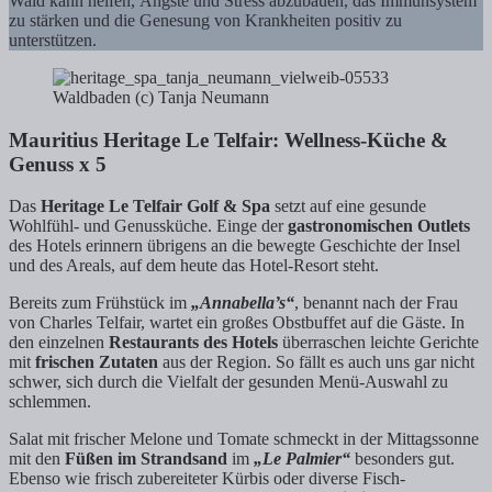
Wald kann helfen, Ängste und Stress abzubauen, das Immunsystem
zu stärken und die Genesung von Krankheiten positiv zu
unterstützen.
Waldbaden (c) Tanja Neumann
Mauritius Heritage Le Telfair: Wellness-Küche &
Genuss x 5
Das
Heritage Le Telfair Golf & Spa
setzt auf eine gesunde
Wohlfühl- und Genussküche. Einge der
gastronomischen Outlets
des Hotels erinnern übrigens an die bewegte Geschichte der Insel
und des Areals, auf dem heute das Hotel-Resort steht.
Bereits zum Frühstück im
„Annabella’s“
, benannt nach der Frau
von Charles Telfair, wartet ein großes Obstbuffet auf die Gäste. In
den einzelnen
Restaurants des Hotels
überraschen leichte Gerichte
mit
frischen Zutaten
aus der Region. So fällt es auch uns gar nicht
schwer, sich durch die Vielfalt der gesunden Menü-Auswahl zu
schlemmen.
Salat mit frischer Melone und Tomate schmeckt in der Mittagssonne
mit den
Füßen im Strandsand
im
„Le Palmier“
besonders gut.
Ebenso wie frisch zubereiteter Kürbis oder diverse Fisch-