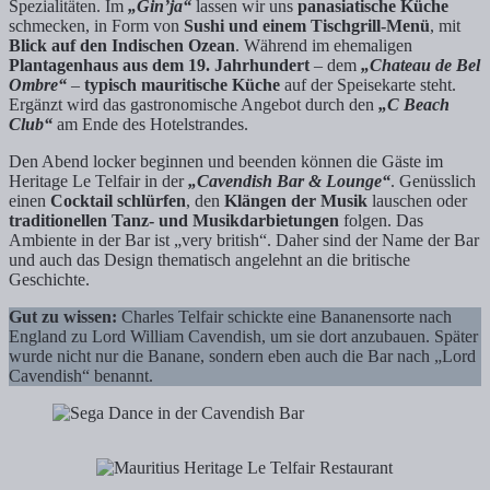
Spezialitäten. Im
„Gin’ja“
lassen wir uns
panasiatische Küche
schmecken, in Form von
Sushi und einem Tischgrill-Menü
, mit
Blick auf den Indischen Ozean
. Während im ehemaligen
Plantagenhaus aus dem 19. Jahrhundert
– dem
„Chateau de Bel
Ombre“
–
typisch mauritische Küche
auf der Speisekarte steht.
Ergänzt wird das gastronomische Angebot durch den
„C Beach
Club“
am Ende des Hotelstrandes.
Den Abend locker beginnen und beenden können die Gäste im
Heritage Le Telfair in der
„Cavendish Bar & Lounge“
. Genüsslich
einen
Cocktail schlürfen
, den
Klängen der Musik
lauschen oder
traditionellen Tanz- und Musikdarbietungen
folgen. Das
Ambiente in der Bar ist „very british“. Daher sind der Name der Bar
und auch das Design thematisch angelehnt an die britische
Geschichte.
Gut zu wissen:
Charles Telfair schickte eine Bananensorte nach
England zu Lord William Cavendish, um sie dort anzubauen. Später
wurde nicht nur die Banane, sondern eben auch die Bar nach „Lord
Cavendish“ benannt.