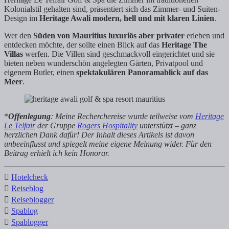
Kolonialstil gehalten sind, präsentiert sich das Zimmer- und Suiten-
Design im
Heritage Awali modern, hell und mit klaren Linien
.
Wer den
Süden von Mauritius luxuriös aber privater
erleben und
entdecken möchte, der sollte einen Blick auf das
Heritage The
Villas
werfen. Die Villen sind geschmackvoll eingerichtet und sie
bieten neben wunderschön angelegten Gärten, Privatpool und
eigenem Butler, einen
spektakulären Panoramablick auf das
Meer
.
*
Offenlegung
: Meine Recherchereise wurde teilweise vom
Heritage
Le Telfair
der Gruppe
Rogers Hospitality
unterstützt – ganz
herzlichen Dank dafür! Der Inhalt dieses Artikels ist davon
unbeeinflusst und spiegelt meine eigene Meinung wider. Für den
Beitrag erhielt ich kein Honorar.
Hotelcheck
Reiseblog
Reiseblogger
Spablog
Spablogger