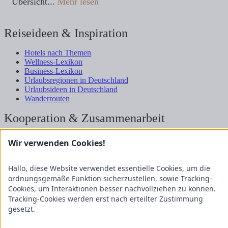
Übersicht...
Mehr lesen
Reiseideen & Inspiration
Hotels nach Themen
Wellness-Lexikon
Business-Lexikon
Urlaubsregionen in Deutschland
Urlaubsideen in Deutschland
Wanderrouten
Kooperation & Zusammenarbeit
Kundenbereich
Wir verwenden Cookies!
Presse
Über uns
Kooperation/Zusammenarbeit
Hallo, diese Website verwendet essentielle Cookies, um die
Service/Partner
ordnungsgemäße Funktion sicherzustellen, sowie Tracking-
Blogger-Datenbank
Cookies, um Interaktionen besser nachvollziehen zu können.
Tracking-Cookies werden erst nach erteilter Zustimmung
Rechtliches
gesetzt.
Impressum