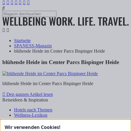
Startseite
SPANESS-Magazin
blühende Heide im Center Parcs Bispinger Heide
blühende Heide im Center Parcs Bispinger Heide
blühende Heide im Center Parcs Bispinger Heide
Den ganzen Artikel lesen
Reiseideen & Inspiration
Hotels nach Themen
Wellness-Lexikon
Business-Lexikon
Urlaubsregionen in Deutschland
Wir verwenden Cookies!
Urlaubsideen in Deutschland