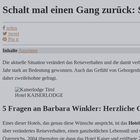
Schalt mal einen Gang zurück: 
Schalt mal einen Gang zurück: Sorglos-en
teilen
tweet
Tanja Klindworth
Pin it
Inhalte
Anzeigen
Schalt mal einen Gang zurück: Sorglos-entspannter Wellnessurlaub am 
Die aktuelle Situation verändert das Reiseverhalten und die damit 
Jahr stark an Bedeutung gewonnen. Auch das Gefühl von Geborgenheit 
daher zweifelsohne gefragt.
Hotel KAISERLODGE
5 Fragen an Barbara Winkler: Herzliche Ga
Eines dieser Hotels, das genau diese Wünsche anspricht, ist das
Hotel
über verändertes Reiseverhalten, einen ganzheitlichen Lebensstil und
Österreichs. 2004 übernahm sie dann das Hotel Kaiser und eröffnete 