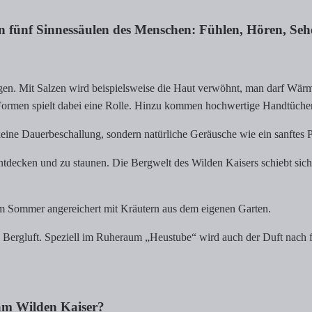
en fünf Sinnessäulen des Menschen: Fühlen, Hören, Se
en. Mit Salzen wird beispielsweise die Haut verwöhnt, man darf Wär
Formen spielt dabei eine Rolle. Hinzu kommen hochwertige Handtücher
ne Dauerbeschallung, sondern natürliche Geräusche wie ein sanftes P
ntdecken und zu staunen. Die Bergwelt des Wilden Kaisers schiebt sich
 Sommer angereichert mit Kräutern aus dem eigenen Garten.
d Bergluft. Speziell im Ruheraum „Heustube“ wird auch der Duft nac
 am Wilden Kaiser?