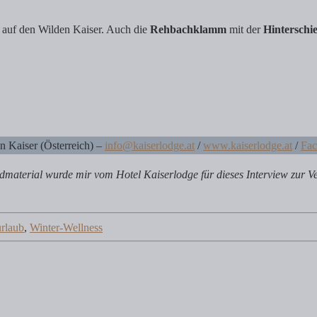
k auf den Wilden Kaiser. Auch die
Rehbachklamm
mit der
Hinterschi
Kaiser (Österreich) –
info@kaiserlodge.at
/
www.kaiserlodge.at
/
Fa
material wurde mir vom Hotel Kaiserlodge für dieses Interview zur Ver
rlaub
,
Winter-Wellness