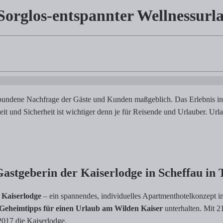
Sorglos-entspannter Wellnessurla
tspannter Wellnessurlaub am Wilden Kaiser 
Wilden Kaiser in Tirol. 5 Fragen an Barbara Winkler: Herzliche Gastge
verbundene Nachfrage der Gäste und Kunden maßgeblich. Das Erlebnis 
und Sicherheit ist wichtiger denn je für Reisende und Urlauber. Urlau
stgeberin der Kaiserlodge in Scheffau in 
 Kaiserlodge
– ein spannendes, individuelles Apartmenthotelkonzept in
Geheimtipps für einen Urlaub am Wilden Kaiser
unterhalten. Mit 21
2017 die Kaiserlodge.