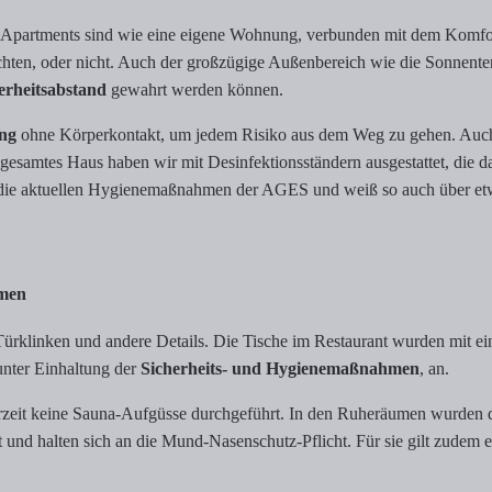
Apartments sind wie eine eigene Wohnung, verbunden mit dem Komfort e
öchten, oder nicht. Auch der großzügige Außenbereich wie die Sonnente
erheitsabstand
gewahrt werden können.
ng
ohne Körperkontakt, um jedem Risiko aus dem Weg zu gehen. Auch ba
gesamtes Haus haben wir mit Desinfektionsständern ausgestattet, die d
r die aktuellen Hygienemaßnahmen der AGES und weiß so auch über et
hmen
ch Türklinken und andere Details. Die Tische im Restaurant wurden mit 
unter Einhaltung der
Sicherheits- und Hygienemaßnahmen
, an.
eit keine Sauna-Aufgüsse durchgeführt. In den Ruheräumen wurden die 
 und halten sich an die Mund-Nasenschutz-Pflicht. Für sie gilt zudem e