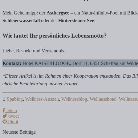
Mein Geheimtipp: der
Astbergsee
– ein Natur-Infinity-Pool mit Blic
Schleierwasserfall
oder der
Hintersteiner See
.
Wie lautet Ihr persönliches Lebensmotto?
Liebe, Respekt und Verständnis.
Kontakt:
Hotel KAISERLODGE, Dorf 11, 6351 Scheffau am Wilden 
*Dieser Artikel ist im Rahmen einer Kooperation entstanden. Das Bild
ehrliche Beantwortung unserer Fragen.
Spablog
,
Wellness-Auszeit
,
Wellnessblog
,
Wellnesshotel
,
Wellnessu
teilen
tweet
Pin it
Neueste Beiträge