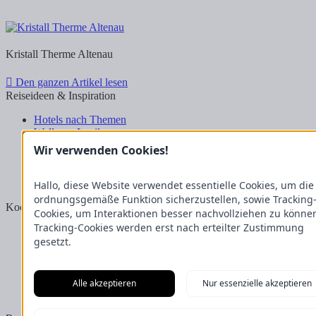
Kristall Therme Altenau
Den ganzen Artikel lesen
Reiseideen & Inspiration
Hotels nach Themen
Wellness-Lexikon
Business-Lexikon
Wir verwenden Cookies!
Urlaubsregionen in Deutschland
Urlaubsideen in Deutschland
Wanderrouten
Hallo, diese Website verwendet essentielle Cookies, um die
ordnungsgemäße Funktion sicherzustellen, sowie Tracking
Kooperation & Zusammenarbeit
Cookies, um Interaktionen besser nachvollziehen zu könne
Tracking-Cookies werden erst nach erteilter Zustimmung
Kundenbereich
gesetzt.
Presse
Über uns
Kooperation/Zusammenarbeit
Service/Partner
Alle akzeptieren
Nur essenzielle akzeptieren
Blogger-Datenbank