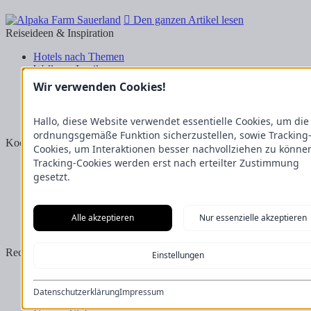
Den ganzen Artikel lesen
Reiseideen & Inspiration
Hotels nach Themen
Wellness-Lexikon
Business-Lexikon
Wir verwenden Cookies!
Urlaubsregionen in Deutschland
Urlaubsideen in Deutschland
Wanderrouten
Hallo, diese Website verwendet essentielle Cookies, um die
ordnungsgemäße Funktion sicherzustellen, sowie Tracking
Kooperation & Zusammenarbeit
Cookies, um Interaktionen besser nachvollziehen zu könne
Tracking-Cookies werden erst nach erteilter Zustimmung
Kundenbereich
gesetzt.
Presse
Über uns
Kooperation/Zusammenarbeit
Service/Partner
Alle akzeptieren
Nur essenzielle akzeptieren
Blogger-Datenbank
Rechtliches
Einstellungen
Impressum
Datenschutz
Datenschutzerklärung
Impressum
Nutzungsbestimmungen