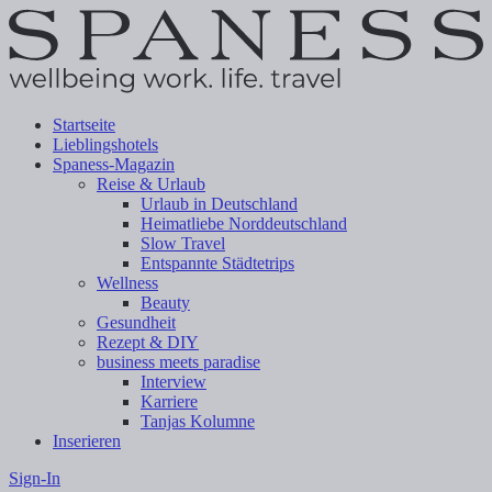
Startseite
Lieblingshotels
Spaness-Magazin
Reise & Urlaub
Urlaub in Deutschland
Heimatliebe Norddeutschland
Slow Travel
Entspannte Städtetrips
Wellness
Beauty
Gesundheit
Rezept & DIY
business meets paradise
Interview
Karriere
Tanjas Kolumne
Inserieren
Sign-In