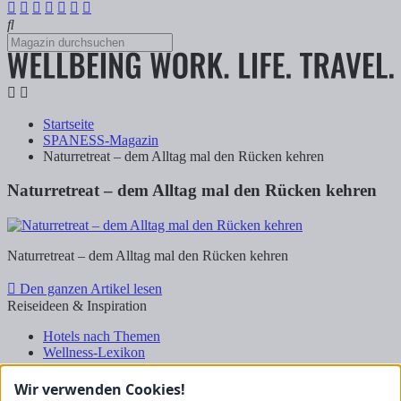
Startseite
SPANESS-Magazin
Naturretreat – dem Alltag mal den Rücken kehren
Naturretreat – dem Alltag mal den Rücken kehren
Naturretreat – dem Alltag mal den Rücken kehren
Den ganzen Artikel lesen
Reiseideen & Inspiration
Hotels nach Themen
Wellness-Lexikon
Business-Lexikon
Urlaubsregionen in Deutschland
Wir verwenden Cookies!
Urlaubsideen in Deutschland