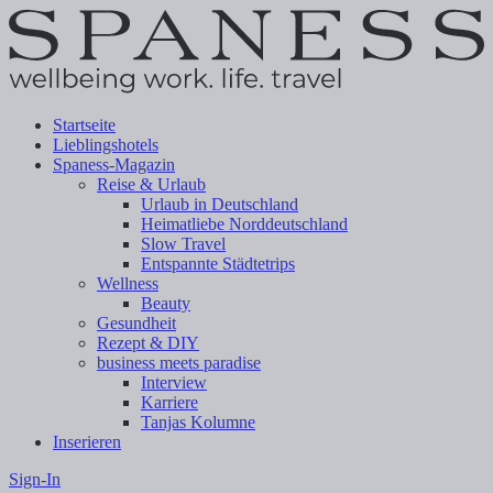
Startseite
Lieblingshotels
Spaness-Magazin
Reise & Urlaub
Urlaub in Deutschland
Heimatliebe Norddeutschland
Slow Travel
Entspannte Städtetrips
Wellness
Beauty
Gesundheit
Rezept & DIY
business meets paradise
Interview
Karriere
Tanjas Kolumne
Inserieren
Sign-In