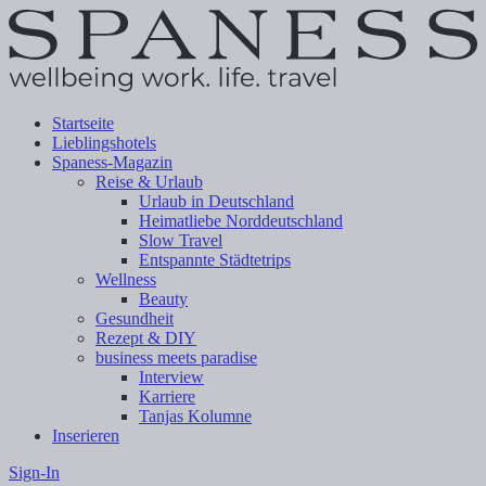
Startseite
Lieblingshotels
Spaness-Magazin
Reise & Urlaub
Urlaub in Deutschland
Heimatliebe Norddeutschland
Slow Travel
Entspannte Städtetrips
Wellness
Beauty
Gesundheit
Rezept & DIY
business meets paradise
Interview
Karriere
Tanjas Kolumne
Inserieren
Sign-In