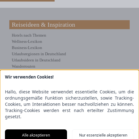
Reiseideen & Inspiration
Hotels nach Themen
Wellness-Lexikon
Business-Lexikon
Urlaubsregionen in Deutschland
Urlaubsideen in Deutschland
Wanderrouten
Wir verwenden Cookies!
Kooperation & Zusammenarbeit
Kundenbereich
Hallo, diese Website verwendet essentielle Cookies, um die
Presse
ordnungsgemäße Funktion sicherzustellen, sowie Tracking-
Über uns
Cookies, um Interaktionen besser nachvollziehen zu können.
Kooperation/Zusammenarbeit
Tracking-Cookies werden erst nach erteilter Zustimmung
Service/Partner
gesetzt.
Blogger-Datenbank
Rechtliches
Alle akzeptieren
Nur essenzielle akzeptieren