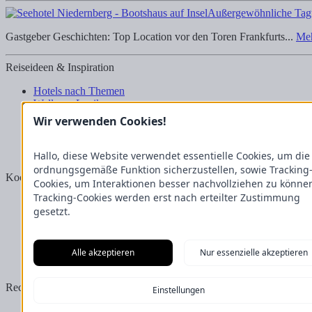
Außergewöhnliche Tag
Gastgeber Geschichten: Top Location vor den Toren Frankfurts...
Meh
Reiseideen & Inspiration
Hotels nach Themen
Wellness-Lexikon
Business-Lexikon
Wir verwenden Cookies!
Urlaubsregionen in Deutschland
Urlaubsideen in Deutschland
Wanderrouten
Hallo, diese Website verwendet essentielle Cookies, um die
ordnungsgemäße Funktion sicherzustellen, sowie Tracking
Kooperation & Zusammenarbeit
Cookies, um Interaktionen besser nachvollziehen zu könne
Tracking-Cookies werden erst nach erteilter Zustimmung
Kundenbereich
gesetzt.
Presse
Über uns
Kooperation/Zusammenarbeit
Service/Partner
Alle akzeptieren
Nur essenzielle akzeptieren
Blogger-Datenbank
Rechtliches
Einstellungen
Impressum