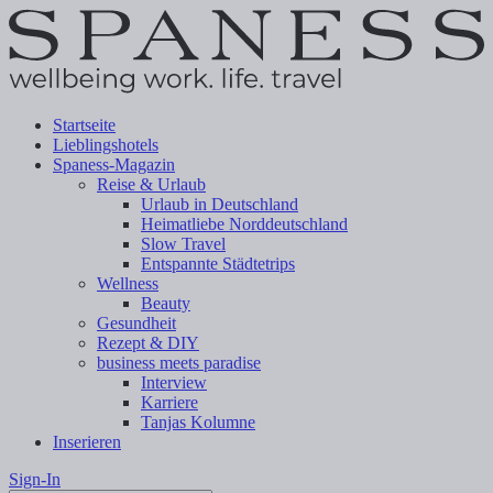
Startseite
Lieblingshotels
Spaness-Magazin
Reise & Urlaub
Urlaub in Deutschland
Heimatliebe Norddeutschland
Slow Travel
Entspannte Städtetrips
Wellness
Beauty
Gesundheit
Rezept & DIY
business meets paradise
Interview
Karriere
Tanjas Kolumne
Inserieren
Sign-In