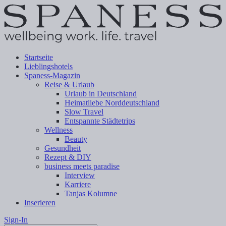
Startseite
Lieblingshotels
Spaness-Magazin
Reise & Urlaub
Urlaub in Deutschland
Heimatliebe Norddeutschland
Slow Travel
Entspannte Städtetrips
Wellness
Beauty
Gesundheit
Rezept & DIY
business meets paradise
Interview
Karriere
Tanjas Kolumne
Inserieren
Sign-In