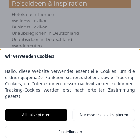
Reiseideen & Inspiration
Hotels nach Themen
Wellness-Lexikon
Business-Lexikon
Urlaubsregionen in Deutschland
Urlaubsideen in Deutschland
Wanderrouten
Wir verwenden Cookies!
Kooperation & Zusammenarbeit
Kundenbereich
Hallo, diese Website verwendet essentielle Cookies, um die
Presse
ordnungsgemäße Funktion sicherzustellen, sowie Tracking-
Über uns
Cookies, um Interaktionen besser nachvollziehen zu können.
Kooperation/Zusammenarbeit
Tracking-Cookies werden erst nach erteilter Zustimmung
Service/Partner
gesetzt.
Blogger-Datenbank
Rechtliches
Alle akzeptieren
Nur essenzielle akzeptieren
Impressum
Einstellungen
Datenschutz
Nutzungsbestimmungen