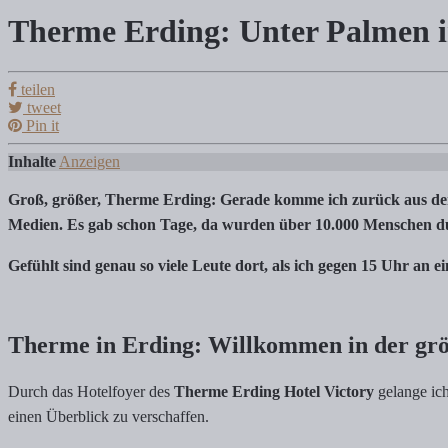
Therme Erding: Unter Palmen 
Therme Erding: Unter Palmen in Bayern
teilen
tweet
Tanja Klindworth
Pin it
Inhalte
Anzeigen
Thermencheck: 48 Stunden in der Therme Erding – Bewertung, Tipps
Groß, größer, Therme Erding: Gerade komme ich zurück aus de
Medien. Es gab schon Tage, da wurden über 10.000 Menschen du
Gefühlt sind genau so viele Leute dort, als ich gegen 15 Uhr a
Therme in Erding: Willkommen in der gr
Durch das Hotelfoyer des
Therme Erding Hotel Victory
gelange ich
einen Überblick zu verschaffen.