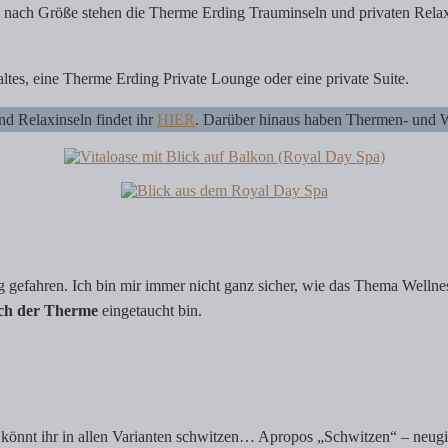
 nach Größe stehen die Therme Erding Trauminseln und privaten Relaxb
altes, eine Therme Erding Private Lounge oder eine private Suite.
nd Relaxinseln findet ihr
HIER
. Darüber hinaus haben Thermen- und We
g
gefahren. Ich bin mir immer nicht ganz sicher, wie das Thema Welln
ich der Therme
eingetaucht bin.
könnt ihr in allen Varianten schwitzen… Apropos „Schwitzen“ – neugie