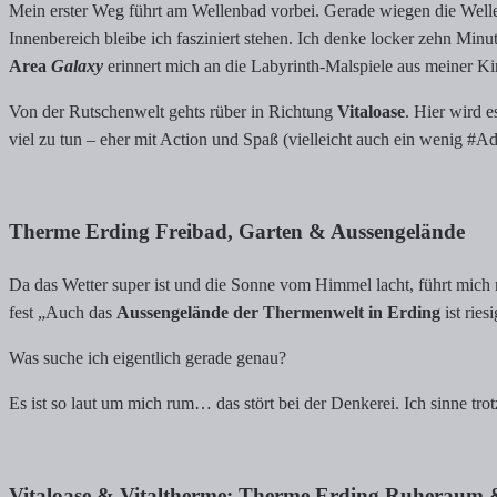
Mein erster Weg führt am Wellenbad vorbei. Gerade wiegen die Wel
Innenbereich bleibe ich fasziniert stehen. Ich denke locker zehn M
Area
Galaxy
erinnert mich an die Labyrinth-Malspiele aus meiner Ki
Von der Rutschenwelt gehts rüber in Richtung
Vitaloase
. Hier wird 
viel zu tun – eher mit Action und Spaß (vielleicht auch ein wenig #A
Therme Erding Freibad, Garten & Aussengelände
Da das Wetter super ist und die Sonne vom Himmel lacht, führt mich
fest „Auch das
Aussengelände der Thermenwelt in Erding
ist ries
Was suche ich eigentlich gerade genau?
Es ist so laut um mich rum… das stört bei der Denkerei. Ich sinne trot
Vitaloase & Vitaltherme: Therme Erding Ruheraum 