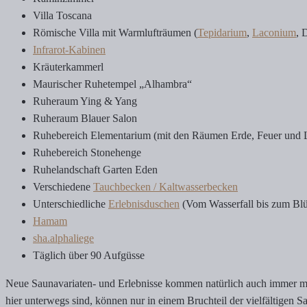
Villa Toscana
Römische Villa mit Warmlufträumen (
Tepidarium
,
Laconium
, 
Infrarot-Kabinen
Kräuterkammerl
Maurischer Ruhetempel „Alhambra“
Ruheraum Ying & Yang
Ruheraum Blauer Salon
Ruhebereich Elementarium (mit den Räumen Erde, Feuer und L
Ruhebereich Stonehenge
Ruhelandschaft Garten Eden
Verschiedene
Tauchbecken / Kaltwasserbecken
Unterschiedliche
Erlebnisduschen
(Vom Wasserfall bis zum Blü
Hamam
sha.alphaliege
Täglich über 90 Aufgüsse
Neue Saunavariaten- und Erlebnisse kommen natürlich auch immer mal w
hier unterwegs sind, können nur in einem Bruchteil der vielfältigen 