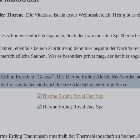
 der Therme
. Die Vitaloase ist ein erster Wellnessbereich. Hier gibt 
ch es schon wesentlich entspannter, doch der Lärm aus den Spaßbereich
ahren, ebenfalls keinen Zutritt mehr, denn hier beginnt der Nacktbereic
 unterschiedliche Saunen. Wer es besonders privat mag, der hat hier so
Erding Rutschen „Galaxy“. Die Therme Erding Almchalets (werden auc
 Im Preis enthalten sind auch leckere Alm-Schmankerl und Secco.
herme Erding Trauminseln innerhalb der Thermenlandschaft zu buchen.