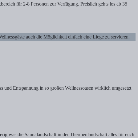
ereich für 2-8 Personen zur Verfügung. Preislich gehts los ab 35
llnessgäste auch die Möglichkeit einfach eine Liege zu servieren.
ess und Entspannung in so großen Wellnessoasen wirklich umgesetzt
rig was die Saunalandschaft in der Thermenlandschaft alles für euch