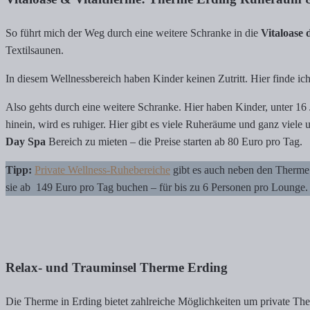
So führt mich der Weg durch eine weitere Schranke in die
Vitaloase
Textilsaunen.
In diesem Wellnessbereich haben Kinder keinen Zutritt. Hier finde i
Also gehts durch eine weitere Schranke. Hier haben Kinder, unter 16 J
hinein, wird es ruhiger. Hier gibt es viele Ruheräume und ganz viele
Day Spa
Bereich zu mieten – die Preise starten ab 80 Euro pro Tag.
Tipp:
Private Wellness-Ruhebereiche
gibt es auch neben den Therme 
sie ab 149 Euro pro Tag buchen – für bis zu 6 Personen pro Lounge.
Relax- und Trauminsel Therme Erding
Die Therme in Erding bietet zahlreiche Möglichkeiten um private T