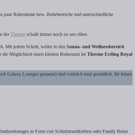
es ein paar Ruheräume bzw. Ruhebereiche und unterschiedliche
en der
Therme
schallt immer noch zu uns rüber.
h. Mit jedem Schritt, weiter in den
Sauna- und Wellnessbereich
gar die Möglichkeit einen kleinen Ruheraum im
Therme Erding Royal
h Galaxy Lounges genannt) sind wirklich total gemütlich. Ihr könnt
 Outdoorlounges in Form von Schlafstrandkörben oder Family Relax