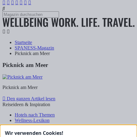
Startseite
SPANESS-Magazin
Picknick am Meer
Picknick am Meer
Picknick am Meer
Den ganzen Artikel lesen
Reiseideen & Inspiration
Hotels nach Themen
Wellness-Lexikon
Business-Lexikon
Urlaubsregionen in Deutschland
Wir verwenden Cookies!
Urlaubsideen in Deutschland