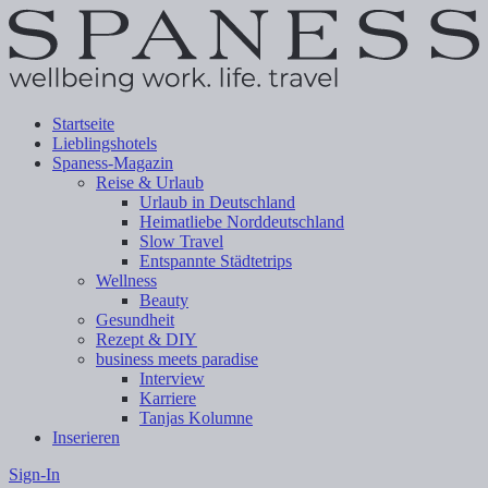
Startseite
Lieblingshotels
Spaness-Magazin
Reise & Urlaub
Urlaub in Deutschland
Heimatliebe Norddeutschland
Slow Travel
Entspannte Städtetrips
Wellness
Beauty
Gesundheit
Rezept & DIY
business meets paradise
Interview
Karriere
Tanjas Kolumne
Inserieren
Sign-In