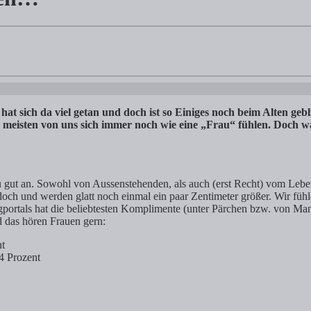
nti-Aging-Tipps Frau boxt sich durch… könnte man sagen. In den letzt
at sich da viel getan und doch ist so Einiges noch beim Alten geb
e meisten von uns sich immer noch wie eine „Frau“ fühlen. Doch wa
 gut an. Sowohl von Aussenstehenden, als auch (erst Recht) vom Lebe
doch und werden glatt noch einmal ein paar Zentimeter größer. Wir füh
portals hat die beliebtesten Komplimente (unter Pärchen bzw. von Mann
d das hören Frauen gern:
nt
14 Prozent