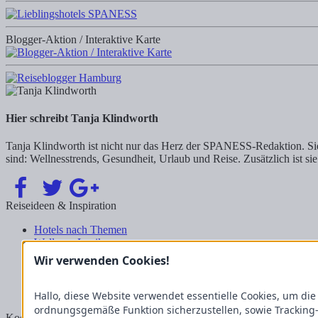
Blogger-Aktion / Interaktive Karte
Hier schreibt Tanja Klindworth
Tanja Klindworth ist nicht nur das Herz der SPANESS-Redaktion. Sie 
sind: Wellnesstrends, Gesundheit, Urlaub und Reise. Zusätzlich ist sie
Reiseideen & Inspiration
Hotels nach Themen
Wellness-Lexikon
Business-Lexikon
Wir verwenden Cookies!
Urlaubsregionen in Deutschland
Urlaubsideen in Deutschland
Wanderrouten
Hallo, diese Website verwendet essentielle Cookies, um die
ordnungsgemäße Funktion sicherzustellen, sowie Tracking
Kooperation & Zusammenarbeit