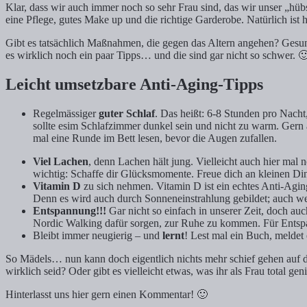
Klar, dass wir auch immer noch so sehr Frau sind, das wir unser „hü
eine Pflege, gutes Make up und die richtige Garderobe. Natürlich ist 
Gibt es tatsächlich Maßnahmen, die gegen das Altern angehen? Gesun
es wirklich noch ein paar Tipps… und die sind gar nicht so schwer. 
Leicht umsetzbare Anti-Aging-Tipps
Regelmässiger
guter Schlaf
. Das heißt: 6-8 Stunden pro Nacht
sollte esim Schlafzimmer dunkel sein und nicht zu warm. Gern 
mal eine Runde im Bett lesen, bevor die Augen zufallen.
Viel Lachen
, denn Lachen hält jung. Vielleicht auch hier ma
wichtig: Schaffe dir Glücksmomente. Freue dich an kleinen Di
Vitamin D
zu sich nehmen. Vitamin D ist ein echtes Anti-Aging-
Denn es wird auch durch Sonneneinstrahlung gebildet; auch we
Entspannung!!!
Gar nicht so einfach in unserer Zeit, doch au
Nordic Walking dafür sorgen, zur Ruhe zu kommen. Für Entsp
Bleibt immer neugierig – und
lernt
! Lest mal ein Buch, meldet
So Mädels… nun kann doch eigentlich nichts mehr schief gehen auf de
wirklich seid? Oder gibt es vielleicht etwas, was ihr als Frau total g
Hinterlasst uns hier gern einen Kommentar! 🙂