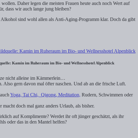
n wollen. Daher legen die meisten Frauen heute auch noch Wert auf
ür, dass wir auch lange jung bleiben?
 Alkohol sind wohl allen als Anti-Aging-Programm klar. Doch da gibt
quelle: Kamin im Ruheraum im Bio- und Wellnesshotel Alpenblick
itze nicht alleine im Kämmerlein…
h. Also gern davon mal öfter naschen. Und ab an die frische Luft.
n auch
Yoga, Tai Chi, Qigong, Meditation,
Rudern, Schwimmen oder
r macht doch mal ganz anders Urlaub, als bisher.
lich auf Komplimente? Werdet ihr oft jünger geschätzt, als ihr
uhls oder das in den Mantel helfen?