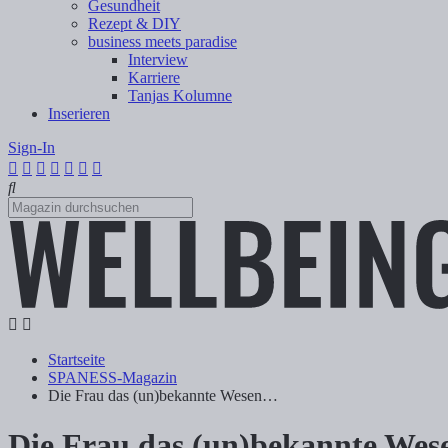
Gesundheit
Rezept & DIY
business meets paradise
Interview
Karriere
Tanjas Kolumne
Inserieren
Sign-In
Startseite
SPANESS-Magazin
Die Frau das (un)bekannte Wesen…
Die Frau das (un)bekannte We