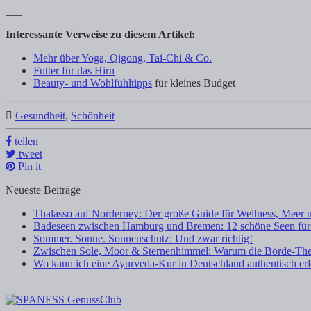
___
Interessante Verweise zu diesem Artikel:
Mehr über Yoga, Qigong, Tai-Chi & Co.
Futter für das Hirn
Beauty- und Wohlfühltipps
für kleines Budget
Gesundheit
,
Schönheit
teilen
tweet
Pin it
Neueste Beiträge
Thalasso auf Norderney: Der große Guide für Wellness, Meer 
Badeseen zwischen Hamburg und Bremen: 12 schöne Seen für
Sommer. Sonne. Sonnenschutz: Und zwar richtig!
Zwischen Sole, Moor & Sternenhimmel: Warum die Börde-The
Wo kann ich eine Ayurveda-Kur in Deutschland authentisch er