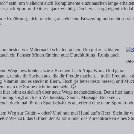
bsch“ sein, um vielleicht auch Komplimente einzuhaschen lange erhalte
hier auch Sport und Fitness ganz wichtig. Doch was sorgt eigentlich daf
de Ernährung, nicht rauchen, ausreichend Bewegung und nicht so viel

, am besten vor Mitternacht schlafen gehen. Um gut zu schlafen
auch ein Fenster öffnen für eine gute Durchlüftung. Ruhig auch
Bild
l neue Wege beschreiten, wie z.B. einen Lach-Yoga-Kurs. Und ganz
ngen, denke dir Sachen aus, die dir Freude machen… treffe Freunde, s
Vitamin und es steckt in Eiern, Fisch (je fetter desto besser) und Milc
nn man die Sonne nicht immer sieht. 🙂
ch hier lohnt es sich oft über neue Wege nachzudenken. Denn hier kan
annung sorgt auch ein Wellnesstag: Sauna, Massage, Relaxen…
 euch doch mal für den Spanisch-Kurs an, erlernt eine neue Sportart ode
m Weg zur Göttin – oder? Und nun mal Hand auf’s Herz. Steht ihr wirk
enießt? Wie z.B. das Öffnen der Autotür oder das Zurechtrücken eines St