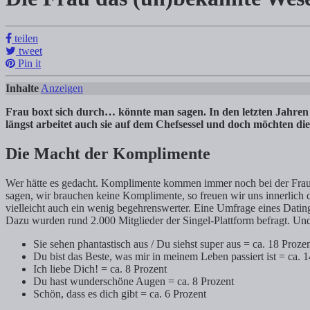
Die Frau das (un)bekannte Wesen…
teilen
Tanja Klindworth
tweet
Pin it
Inhalte Anzeigen 1) Die Macht der Komplimente 2) Leicht umsetzbare A
Inhalte
Anzeigen
Frau boxt sich durch… könnte man sagen. In den letzten Jahren h
längst arbeitet auch sie auf dem Chefsessel und doch möchten di
Die Macht der Komplimente
Wer hätte es gedacht. Komplimente kommen immer noch bei der Frau
sagen, wir brauchen keine Komplimente, so freuen wir uns innerlich 
vielleicht auch ein wenig begehrenswerter. Eine Umfrage eines Dating
Dazu wurden rund 2.000 Mitglieder der Singel-Plattform befragt. Un
Sie sehen phantastisch aus / Du siehst super aus = ca. 18 Proze
Du bist das Beste, was mir in meinem Leben passiert ist = ca. 
Ich liebe Dich! = ca. 8 Prozent
Du hast wunderschöne Augen = ca. 8 Prozent
Schön, dass es dich gibt = ca. 6 Prozent