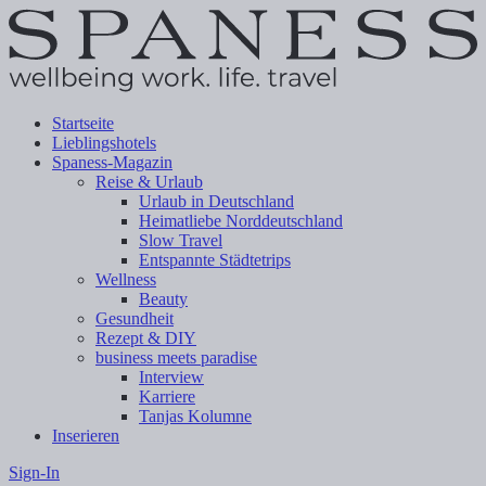
Startseite
Lieblingshotels
Spaness-Magazin
Reise & Urlaub
Urlaub in Deutschland
Heimatliebe Norddeutschland
Slow Travel
Entspannte Städtetrips
Wellness
Beauty
Gesundheit
Rezept & DIY
business meets paradise
Interview
Karriere
Tanjas Kolumne
Inserieren
Sign-In