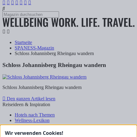
Startseite
SPANESS-Magazin
Schloss Johannisberg Rheingau wandern
Schloss Johannisberg Rheingau wandern
Schloss Johannisberg Rheingau wandern
Den ganzen Artikel lesen
Reiseideen & Inspiration
Hotels nach Themen
Wellness-Lexikon
Business-Lexikon
Urlaubsregionen in Deutschland
Wir verwenden Cookies!
Urlaubsideen in Deutschland