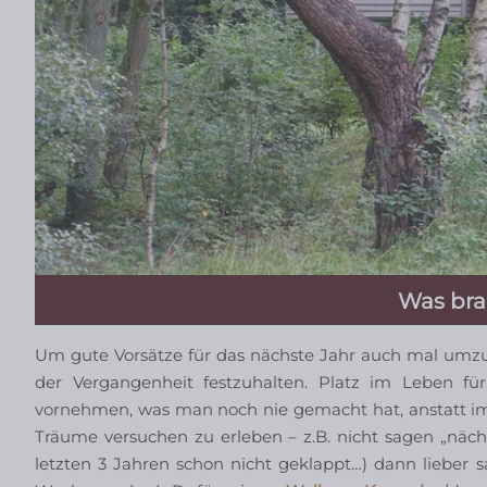
Was bra
Um gute Vorsätze für das nächste Jahr auch mal umzus
der Vergangenheit festzuhalten. Platz im Leben f
vornehmen, was man noch nie gemacht hat, anstatt imm
Träume versuchen zu erleben – z.B. nicht sagen „näch
letzten 3 Jahren schon nicht geklappt…) dann lieber 