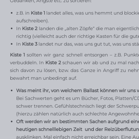
Gedanken, Ängste etc. zu sortieren:
z.B. in
Kiste 1
landet alles, was uns hemmt und blockie
aufschreiben).
In
Kiste 2
landen die „alten Zöpfe“ die man eigentlic
richtig (vielleicht auch der richtige Kasten für die gute
In
Kiste 3
landet nur das, was uns gut tut, was uns stä
Kiste 1
sollten wir ganz schnell entsorgen – z.B. Pun
verbuddeln. In
Kiste 2
schauen wir ab und zu mal nach, 
sich davon zu lösen, bzw. das Ganze in Angriff zu n
bewahrt man unbedingt auf.
Was meint ihr, von welchem Ballast können wir uns 
Bei Sachwerten geht es um Bücher, Fotos, Platten/
schwer trennen. Gefühlstechnisch liegt der Schwerp
(hierzu zählen natürlich auch schlechte Angewohnh
Oft werden wir an bestimmten Sachen aufgrund eines
heutigen schnelllebigen Zeit und der Reizüberflutu
ausklinken. Mal einfach nicht erreichbar sein. Eine A