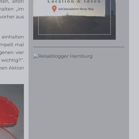
ten, alten
halten „im
vorher aus
 einhalten
mpelt mal
genen vier
 wichtig?“.
hen Aktion