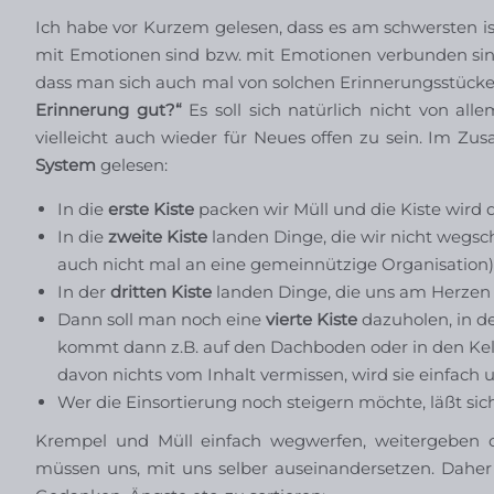
Ich habe vor Kurzem gelesen, dass es am schwersten ist
mit Emotionen sind bzw. mit Emotionen verbunden sind.
dass man sich auch mal von solchen Erinnerungsstücken 
Erinnerung gut?“
Es soll sich natürlich nicht von al
vielleicht auch wieder für Neues offen zu sein. Im 
System
gelesen:
In die
erste Kiste
packen wir Müll und die Kiste wird 
In die
zweite Kiste
landen Dinge, die wir nicht wegs
auch nicht mal an eine gemeinnützige Organisation)
In der
dritten Kiste
landen Dinge, die uns am Herzen 
Dann soll man noch eine
vierte Kiste
dazuholen, in der
kommt dann z.B. auf den Dachboden oder in den Kell
davon nichts vom Inhalt vermissen, wird sie einfach
Wer die Einsortierung noch steigern möchte, läßt sich
Krempel und Müll einfach wegwerfen, weitergeben od
müssen uns, mit uns selber auseinandersetzen. Dah