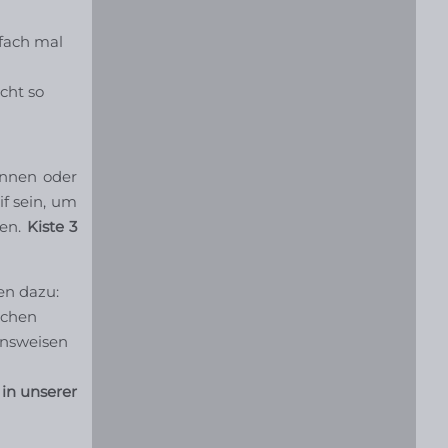
nfach mal
cht so
ennen oder
if sein, um
gen.
Kiste 3
en dazu:
schen
ensweisen
in unserer