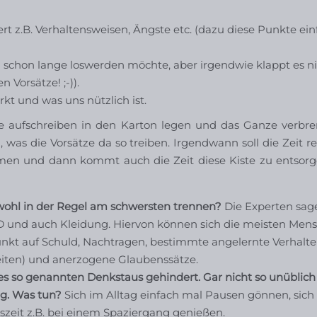
rt z.B. Verhaltensweisen, Ängste etc. (dazu diese Punkte ei
h schon lange loswerden möchte, aber irgendwie klappt es ni
n Vorsätze! ;-)).
rkt und was uns nützlich ist.
kte aufschreiben in den Karton legen und das Ganze verbr
was die Vorsätze da so treiben. Irgendwann soll die Zeit re
ehmen und dann kommt auch die Zeit diese Kiste zu entsor
wohl in der Regel am schwersten trennen?
Die Experten sag
CD und auch Kleidung. Hiervon können sich die meisten Men
unkt auf Schuld, Nachtragen, bestimmte angelernte Verhalt
eiten) und anerzogene Glaubenssätze.
 so genannten Denkstaus gehindert. Gar nicht so unüblich 
ng. Was tun?
Sich im Alltag einfach mal Pausen gönnen, sich
uszeit z.B. bei einem Spaziergang genießen.