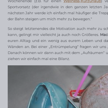
Wochenende (z.B. für einen
Wellness-Kurzurlaub
) v
Sportvorsatz (der irgendwie in den ganzen letzten Ja
nächsten Jahr werde ich einfach mal häufiger die Trep
der Bahn steigen um mich mehr zu bewegen.“
So steigt letztenendes die Motivation auch mehr zu sc
kann, gelingt mir vielleicht ja auch noch Größeres.
Mach
euren Alltag und ein wenig aus eurem Leben und das 
Wänden an. Bei einer „Entrümpelung“ fragen wir uns „br
Danach können wir dann auch mit dem „Aufräumen“ uns
ziehen wir einfach mal eine Bilanz.