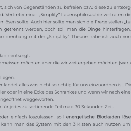
, sich von Gegenständen zu befreien bzw. diese zu entsorge
 Vertreter einer „Simplify“ Lebensphilosophie vertreten di
lösen sollte. Auch hier sollte man sich die Frage stellen
„tu
lem getrennt werden, doch soll man die Dinge hinterfrage
Zusammenhang mit der „Simplifiy“ Theorie habe ich auch v
dann entsorgt.
chmeissen möchten aber die wir weitergeben möchten (waru
liegen.
 landet alles was nicht so richtig für uns einzuordnen ist. Di
er oder in eine Ecke des Schrankes und wenn wir nach eine
 ungeöffnet weggeworfen.
 für jedes zu sortierende Teil max. 30 Sekunden Zeit.
er einfach loszulassen, soll
energetische Blockaden lös
er kann man das System mit den 3 Kisten auch nutzen um