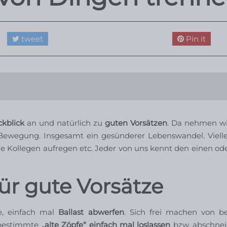
tweet
Pin it
kblick
an und natürlich zu
guten Vorsätzen
. Da nehmen wi
Bewegung. Insgesamt ein gesünderer Lebenswandel. Viell
 die Kollegen aufregen etc. Jeder von uns kennt den einen o
für gute Vorsätze
he, einfach mal
Ballast abwerfen
. Sich frei machen von 
 bestimmte
„alte Zöpfe“ einfach mal loslassen
bzw. abschnei