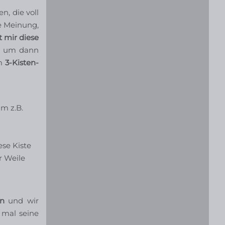
n, die voll
e Meinung,
t mir diese
n, um dann
om
3-Kisten-
m z.B.
ese Kiste
r Weile
en
und wir
 mal seine