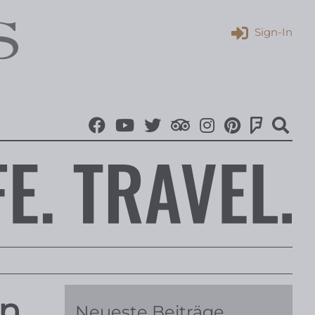
Sign-In
en…
Neueste Beiträge