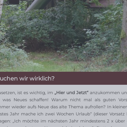
uchen wir wirklich?
etzen, ist es wichtig, im
„Hier und Jetzt“
anzukommen und
ür was Neues schaffen! Warum nicht mal als guten Vor
er wieder aufs Neue das alte Thema aufrollen? In kleinen
stes Jahr mache ich zwei Wochen Urlaub“ (dieser Vorsatz 
sagen: „Ich möchte im nächsten Jahr mindestens 2 x über 