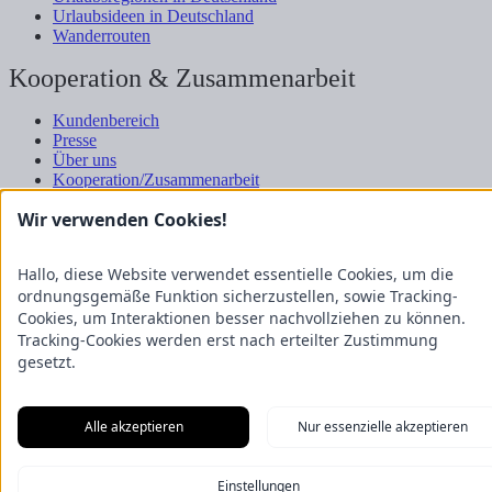
Urlaubsideen in Deutschland
Wanderrouten
Kooperation & Zusammenarbeit
Kundenbereich
Presse
Über uns
Kooperation/Zusammenarbeit
Service/Partner
Wir verwenden Cookies!
Blogger-Datenbank
Rechtliches
Hallo, diese Website verwendet essentielle Cookies, um die
ordnungsgemäße Funktion sicherzustellen, sowie Tracking-
Impressum
Cookies, um Interaktionen besser nachvollziehen zu können.
Datenschutz
Tracking-Cookies werden erst nach erteilter Zustimmung
Nutzungsbestimmungen
gesetzt.
Genuss Club
Alle akzeptieren
Nur essenzielle akzeptieren
Einstellungen