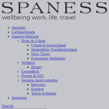
Startseite
Lieblingshotels
Spaness-Magazin
Reise & Urlaub
Urlaub in Deutschland
Heimatliebe Norddeutschland
Slow Travel
Entspannte Städtetrips
Wellness
Beauty
Gesundheit
Rezept & DIY
business meets paradise
Interview
Karriere
Tanjas Kolumne
Inserieren
Sign-In