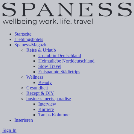
Startseite
Lieblingshotels
Spaness-Magazin
Reise & Urlaub
Urlaub in Deutschland
Heimatliebe Norddeutschland
Slow Travel
Entspannte Städtetrips
Wellness
Beauty
Gesundheit
Rezept & DIY
business meets paradise
Interview
Karriere
Tanjas Kolumne
Inserieren
Sign-In