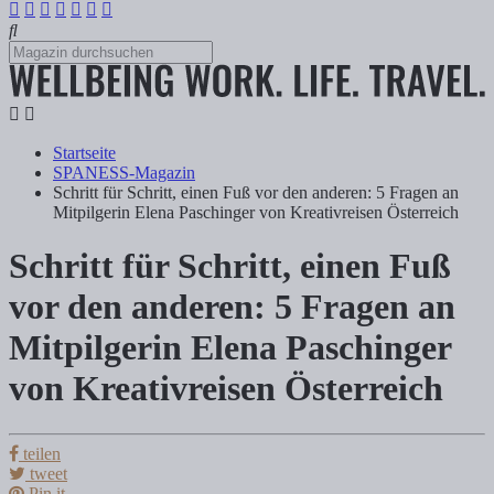
Startseite
SPANESS-Magazin
Schritt für Schritt, einen Fuß vor den anderen: 5 Fragen an
Mitpilgerin Elena Paschinger von Kreativreisen Österreich
Schritt für Schritt, einen Fuß
Schritt für Schritt, einen Fuß vor den an
vor den anderen: 5 Fragen an
Mitpilgerin Elena Paschinger
Tanja Klindworth
von Kreativreisen Österreich
Pilgern auf dem Via Sacra in Österreich gemeinsam mit Bloggerin Ele
teilen
tweet
Pin it