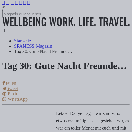
Startseite
SPANESS-Magazin
Tag 30: Gute Nacht Freunde…
Tag 30: Gute Nacht Freunde…
Tag 30: Gute Nacht Freunde…
teilen
Tanja Klindworth
tweet
Pin it
WhatsApp
Letzter Rallye-Tag – wir sind schon etwas wehmütig… das gestehen wi
Letzter Rallye-Tag – wir sind schon
etwas wehmütig… das gestehen wir, es
war ein toller Monat mit euch und mit