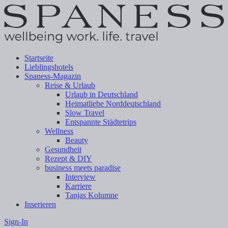
Startseite
Lieblingshotels
Spaness-Magazin
Reise & Urlaub
Urlaub in Deutschland
Heimatliebe Norddeutschland
Slow Travel
Entspannte Städtetrips
Wellness
Beauty
Gesundheit
Rezept & DIY
business meets paradise
Interview
Karriere
Tanjas Kolumne
Inserieren
Sign-In