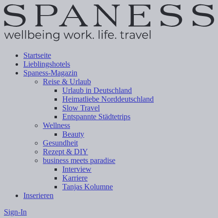
Startseite
Lieblingshotels
Spaness-Magazin
Reise & Urlaub
Urlaub in Deutschland
Heimatliebe Norddeutschland
Slow Travel
Entspannte Städtetrips
Wellness
Beauty
Gesundheit
Rezept & DIY
business meets paradise
Interview
Karriere
Tanjas Kolumne
Inserieren
Sign-In