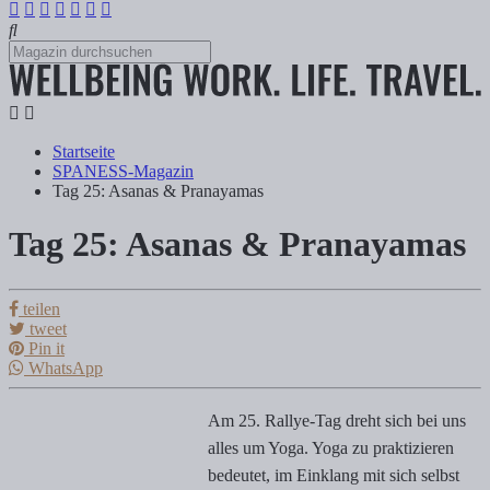
Startseite
SPANESS-Magazin
Tag 25: Asanas & Pranayamas
Tag 25: Asanas & Pranayamas
Tag 25: Asanas & Pranayamas
teilen
Tanja Klindworth
tweet
Pin it
WhatsApp
Am 25. Rallye-Tag dreht sich bei uns alles um Yoga. Yoga zu praktiz
Am 25. Rallye-Tag dreht sich bei uns
alles um Yoga. Yoga zu praktizieren
bedeutet, im Einklang mit sich selbst