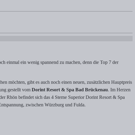
ammel-Aktion wird nun auch bis zum Schluß der Rallye verlängert, um 
och einmal ein wenig spannend zu machen, denn die Top 7 der
en möchten, gibt es auch noch einen neuen, zusätzlichen Hauptpreis
ung gestellt vom
Dorint Resort & Spa Bad Brückenau
. Im Herzen
er Rhön befindet sich das 4 Sterne Superior Dorint Resort & Spa
 Entspannung, zwischen Würzburg und Fulda.