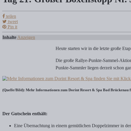
Tag 21: Großer Boxenstopp Nr. 3
teilen
Tanja Klindworth
tweet
Pin it
Heute starten wir in die letzte große Etappe der Social Media Rally
Inhalte
Anzeigen
Heute starten wir in die letzte große Eta
Die große Rallye-Punkte-Sammel-Aktion 
Punkte-Sammler liegen derzeit schon gan
(Quelle/Bild): Mehr Informationen zum Dorint Resort & Spa Bad Brückenau fin
Der Gutschein enthält:
Eine Übernachtung in einem gemütlichen Doppelzimmer in der 