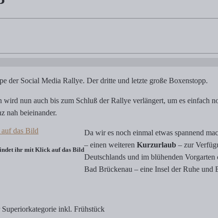
e. Der dritte und letzte große Boxenstopp. Die große Rallye-Punkte-S
ppe der Social Media Rallye. Der dritte und letzte große Boxenstopp.
wird nun auch bis zum Schluß der Rallye verlängert, um es einfach n
z nah beieinander.
Da wir es noch einmal etwas spannend mach
– einen weiteren
Kurzurlaub
– zur Verfüg
det ihr mit Klick auf das Bild
Deutschlands und im blühenden Vorgarten d
Bad Brückenau – eine Insel der Ruhe und
Superiorkategorie inkl. Frühstück