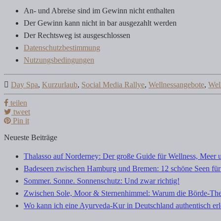
An- und Abreise sind im Gewinn nicht enthalten
Der Gewinn kann nicht in bar ausgezahlt werden
Der Rechtsweg ist ausgeschlossen
Datenschutzbestimmung
Nutzungsbedingungen
Day Spa
,
Kurzurlaub
,
Social Media Rallye
,
Wellnessangebote
,
Wel
teilen
tweet
Pin it
Neueste Beiträge
Thalasso auf Norderney: Der große Guide für Wellness, Meer 
Badeseen zwischen Hamburg und Bremen: 12 schöne Seen für
Sommer. Sonne. Sonnenschutz: Und zwar richtig!
Zwischen Sole, Moor & Sternenhimmel: Warum die Börde-The
Wo kann ich eine Ayurveda-Kur in Deutschland authentisch er