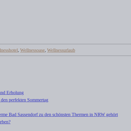
lnesshotel
,
Wellnessoase
,
Wellnessurlaub
und Erholung
 den perfekten Sommertag
rme Bad Sassendorf zu den schönsten Thermen in NRW gehört
leben?