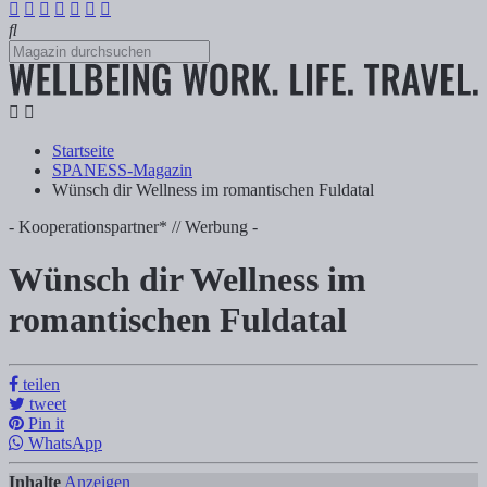
Startseite
SPANESS-Magazin
Wünsch dir Wellness im romantischen Fuldatal
- Kooperationspartner* // Werbung -
Wünsch dir Wellness im
Wünsch dir Wellness im romantischen Ful
romantischen Fuldatal
Tanja Klindworth
teilen
tweet
Inhalte Anzeigen 1) Romantisches Fuldatal & malerisches Fachwerkstä
Pin it
WhatsApp
Inhalte
Anzeigen