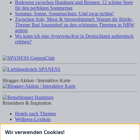
Badeseen zwischen Hamburg und Bremen: 12 schöne Seen
für den perfekten Sommertag
Sommer. Sonne. Sonnenschutz: Und zwar richtig!
Zwischen Sole, Moor & Sternenhimmel: Warum die Börde-
Therme Bad Sassendorf zu den schönsten Thermen in NRW
gehört
Wo kann ich eine Ayurveda-Kur in Deutschland authentisch
erleben?
Blogger-Aktion / Interaktive Karte
Reiseideen & Inspiration
Hotels nach Themen
Wellness-Lexikon
Business-Lexikon
Urlaubsregionen in Deutschland
Wir verwenden Cookies!
Urlaubsideen in Deutschland