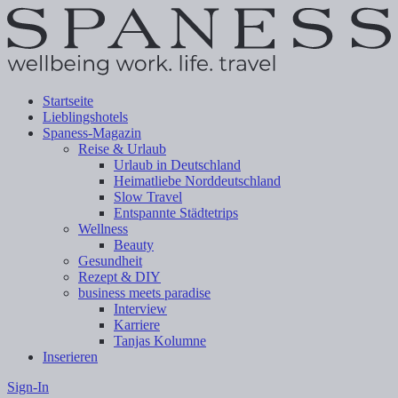
Startseite
Lieblingshotels
Spaness-Magazin
Reise & Urlaub
Urlaub in Deutschland
Heimatliebe Norddeutschland
Slow Travel
Entspannte Städtetrips
Wellness
Beauty
Gesundheit
Rezept & DIY
business meets paradise
Interview
Karriere
Tanjas Kolumne
Inserieren
Sign-In