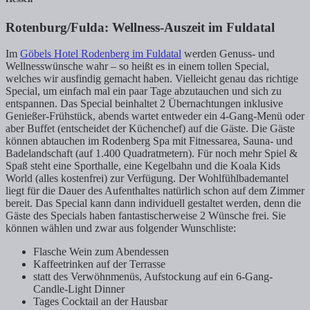
Rotenburg/Fulda: Wellness-Auszeit im Fuldatal
Im
Göbels Hotel Rodenberg im Fuldatal
werden Genuss- und
Wellnesswünsche wahr – so heißt es in einem tollen Special,
welches wir ausfindig gemacht haben. Vielleicht genau das richtige
Special, um einfach mal ein paar Tage abzutauchen und sich zu
entspannen. Das Special beinhaltet 2 Übernachtungen inklusive
Genießer-Frühstück, abends wartet entweder ein 4-Gang-Menü oder
aber Buffet (entscheidet der Küchenchef) auf die Gäste. Die Gäste
können abtauchen im Rodenberg Spa mit Fitnessarea, Sauna- und
Badelandschaft (auf 1.400 Quadratmetern). Für noch mehr Spiel &
Spaß steht eine Sporthalle, eine Kegelbahn und die Koala Kids
World (alles kostenfrei) zur Verfügung. Der Wohlfühlbademantel
liegt für die Dauer des Aufenthaltes natürlich schon auf dem Zimmer
bereit. Das Special kann dann individuell gestaltet werden, denn die
Gäste des Specials haben fantastischerweise 2 Wünsche frei. Sie
können wählen und zwar aus folgender Wunschliste:
Flasche Wein zum Abendessen
Kaffeetrinken auf der Terrasse
statt des Verwöhnmenüs, Aufstockung auf ein 6-Gang-
Candle-Light Dinner
Tages Cocktail an der Hausbar