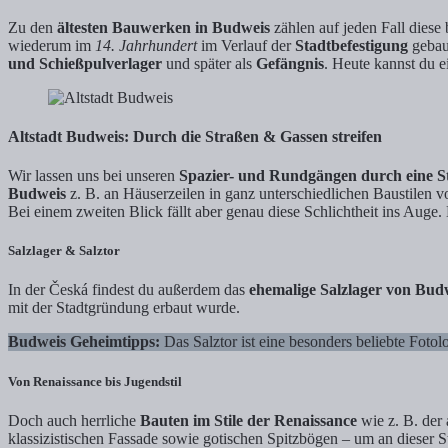
Zu den
ältesten Bauwerken in Budweis
zählen auf jeden Fall dies
wiederum im
14. Jahrhundert
im Verlauf der
Stadtbefestigung
gebau
und Schießpulverlager
und später als
Gefängnis
. Heute kannst du e
Altstadt Budweis: Durch die Straßen & Gassen streifen
Wir lassen uns bei unseren
Spazier- und Rundgängen durch eine S
Budweis
z. B. an Häuserzeilen in ganz unterschiedlichen Baustilen v
Bei einem zweiten Blick fällt aber genau diese Schlichtheit ins Au
Salzlager & Salztor
In der Česká findest du außerdem das
ehemalige Salzlager von Bud
mit der Stadtgründung erbaut wurde.
Budweis Geheimtipps:
Das Salztor ist eine besonders beliebte Foto
Von Renaissance bis Jugendstil
Doch auch herrliche
Bauten im Stile der Renaissance
wie z. B. der
klassizistischen Fassade sowie gotischen Spitzbögen – um an dieser St