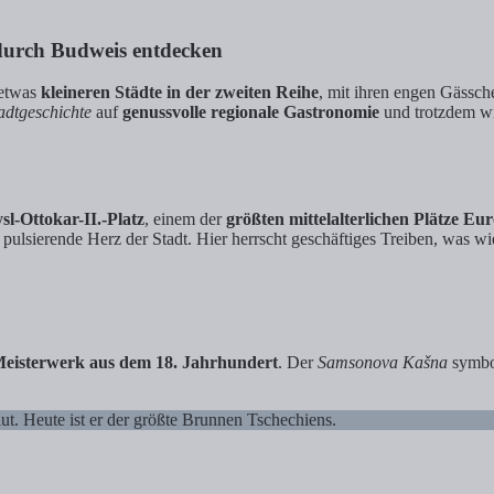
durch Budweis entdecken
 etwas
kleineren Städte in der zweiten Reihe
, mit ihren engen Gässc
adtgeschichte
auf
genussvolle regionale Gastronomie
und trotzdem wi
l-Ottokar-II.-Platz
, einem der
größten mittelalterlichen Plätze Eu
 pulsierende Herz der Stadt. Hier herrscht geschäftiges Treiben, was wi
Meisterwerk aus dem 18. Jahrhundert
. Der
Samsonova Kašna
symbol
. Heute ist er der größte Brunnen Tschechiens.