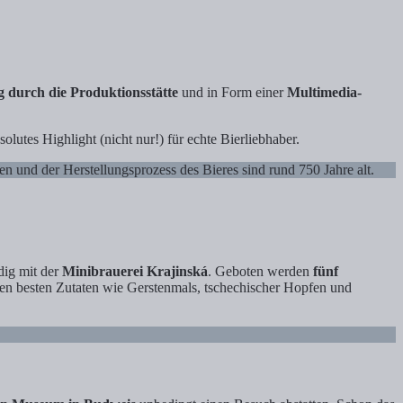
 durch die Produktionsstätte
und in Form einer
Multimedia-
olutes Highlight (nicht nur!) für echte Bierliebhaber.
en und der Herstellungsprozess des Bieres sind rund 750 Jahre alt.
dig mit der
Minibrauerei Krajinská
. Geboten werden
fünf
en besten Zutaten wie Gerstenmals, tschechischer Hopfen und