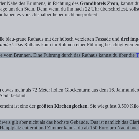
 der Nähe des Brunnens, in Richtung des
Grandhotels Zvon
, kannst d
e Sage um den Stein. Denn wenn du ihn nach 22 Uhr überschreitest, soll
haben es vorsichtshalber lieber nicht ausprobiert.
olle blau-graue Rathaus mit der hübsch verzierten Fassade und
drei im
hundert
. Das Rathaus kann im Rahmen einer Führung besichtigt werden
tue vom Brunnen. Eine Führung durch das Rathaus kannst du über die
T
m etwas mehr als 72 Meter hohen Glockenturm aus dem 16. Jahrhundert
Stadt belohnt.
emeint ist eine der
größten Kirchenglocken
. Sie wiegt fast 3.500 Ki
eis gilt aber nicht als das höchste Gebäude. Das ist nämlich das Cl
 Hauptplatz entfernt und Zimmer kannst du ab 150 Euro pro Nacht buc