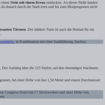
u einen
Stein mit einem Kreuz
entdecken. An dieser Stelle fanden
st du danach durch die Stadt irren und bis zum Morgengrauen nicht
posanten Türmen
. Der mittlere Turm ist auch die Heimat für ein
.
ouristinfo
, in Kombination mit einer Stadtführung, buchen.
. Der Aufstieg über die 225 Stufen, auf den ehemaligen Wachturm
logramm, bei einer Höhe von fast 1,50 Meter und einem Durchmesser
arion Congress Hotel mit 17 Stockwerken und einer Höhe von
hen.