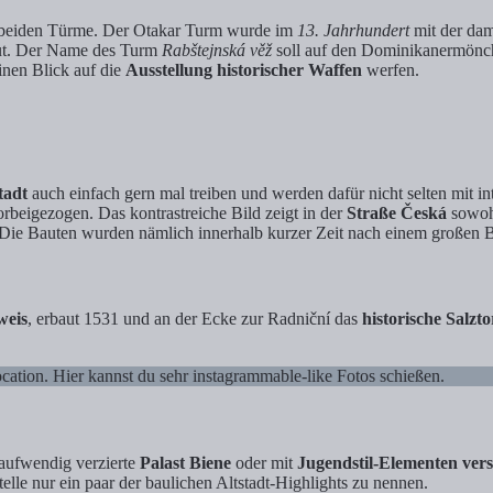
e beiden Türme. Der Otakar Turm wurde im
13. Jahrhundert
mit der da
t. Der Name des Turm
Rabštejnská věž
soll auf den Dominikanermönc
inen Blick auf die
Ausstellung historischer Waffen
werfen.
tadt
auch einfach gern mal treiben und werden dafür nicht selten mit i
orbeigezogen. Das kontrastreiche Bild zeigt in der
Straße Česká
sowohl
ge. Die Bauten wurden nämlich innerhalb kurzer Zeit nach einem große
weis
, erbaut 1531 und an der Ecke zur Radniční das
historische Salzto
location. Hier kannst du sehr instagrammable-like Fotos schießen.
 aufwendig verzierte
Palast Biene
oder mit
Jugendstil-Elementen ver
elle nur ein paar der baulichen Altstadt-Highlights zu nennen.