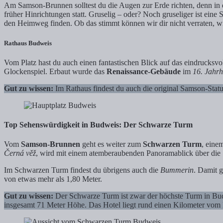
Am Samson-Brunnen solltest du die Augen zur Erde richten, denn in
früher Hinrichtungen statt. Gruselig – oder? Noch gruseliger ist ein
den Heimweg finden. Ob das stimmt können wir dir nicht verraten, wir 
Rathaus Budweis
Vom Platz hast du auch einen fantastischen Blick auf das eindrucksv
Glockenspiel. Erbaut wurde das
Renaissance-Gebäude
im
16. Jahr
Gut zu wissen:
Im Rathaus findest du auch die original Samson-Sta
Top Sehenswürdigkeit in Budweis: Der Schwarze Turm
Vom
Samson-Brunnen
geht es weiter zum
Schwarzen Turm
, eine
Černá věž
, wird mit einem atemberaubenden Panoramablick über die 
Im Schwarzen Turm findest du übrigens auch die
Bummerin
. Damit g
von etwas mehr als 1,80 Meter.
Gut zu wissen:
Der Schwarze Turm ist zwar der höchste Turm in Budw
insgesamt 71 Meter Höhe. Das Hotel liegt rund einen Kilometer vom