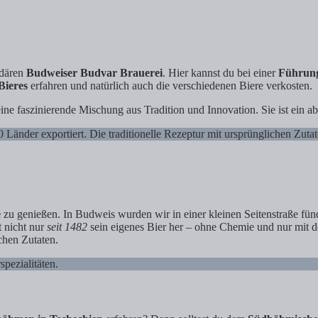
ndären
Budweiser Budvar Brauerei
. Hier kannst du bei einer
Führung
Bieres
erfahren und natürlich auch die verschiedenen Biere verkosten.
ne faszinierende Mischung aus Tradition und Innovation. Sie ist ein abs
Länder exportiert. Die traditionelle Rezeptur mit ursprünglichen Zutat
e
zu genießen. In Budweis wurden wir in einer kleinen Seitenstraße fün
t nicht nur
seit 1482
sein eigenes Bier her – ohne Chemie und nur mit d
chen Zutaten.
pezialitäten.