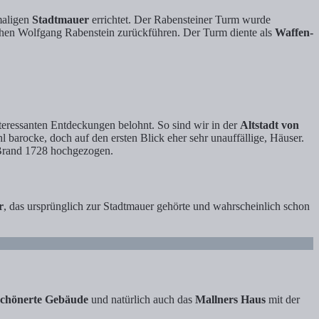
maligen
Stadtmauer
errichtet. Der Rabensteiner Turm wurde
hen Wolfgang Rabenstein zurückführen. Der Turm diente als
Waffen-
nteressanten Entdeckungen belohnt. So sind wir in der
Altstadt von
 barocke, doch auf den ersten Blick eher sehr unauffällige, Häuser.
n Brand 1728 hochgezogen.
r
, das ursprünglich zur Stadtmauer gehörte und wahrscheinlich schon
schönerte Gebäude
und natürlich auch das
Mallners Haus
mit der