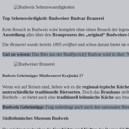
Top Sehenswürdigkeit: Budweiser Budvar Brauerei
Kein Besuch in Budweis wäre komplett ohne einen Besuch der lege
Ausstellung
alles über den
Brauprozess des „original“ Budweiser-
Die
Brauerei wurde bereits 1895 eröffnet
und schon darum bietet sie ei
Gut zu wissen:
Das Bier aus der Budějovický Budvar wird in über 70 
Budweis Geheimtipps: Minibrauerei Krajinská 27
Wenn wir auf Reisen sind, lieben wir es die
regional-typische Küch
unterschiedliche traditionelle Biersorten
. Doch das
Brauhaus
stell
Bierhefe – es bietet auch eine
traditionell böhmische Küche
aus fris
Budweis Geheimtipp:
Frag unbedingt auch nach den saisonalen Biers
Südböhmisches Museum Budweis