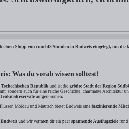
würdigkeiten, Geheimtipps & Bier-Genuss
henswürdigkeiten der Stadt in Tschechien und verraten dir echte Gehei
 einen Stopp von rund 48 Stunden in Budweis eingelegt, um die kl
s: Was du vorab wissen solltest!
 Tschechischen Republik
und ist die
größte Stadt der Region Süd
nt, sondern auch für eine reiche Geschichte, charmante Architektur u
 Denkmalreservate
aufgenommen.
 Flüssen Moldau und Mautsch bietet Budweis eine
faszinierende Mis
n Budweis
und wir verraten dir ein paar
spannende Ausflugsziele
rund 