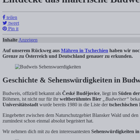
Entdecke das malerische Budweis: Sehens
teilen
Tanja Klindworth
tweet
Pin it
Warst du schon einmal in Budweis? Wir zeigen dir die wichtigsten Se
Inhalte
Anzeigen
Auf unserem Rückweg aus
Mähren in Tschechien
haben wir noch
Grenze zu Österreich und Deutschland genauer zu erkunden.
Geschichte & Sehenswürdigkeiten in Budwei
Budweis, offiziell bekannt als
České Budějovice
, liegt im
Süden der
Böhmen, ist nicht nur für ihr
weltberühmtes Bier
„Budweiser“
bekan
Universitätsstadt
wurde bereits 1980 in die Liste der
tschechischen
Eingebettet zwischen dem Naturschutzgebiet Blansker Wald und den
zumindest schon einmal absolut begeistert hat.
Wir nehmen dich mit zu den interessantesten
Sehenswürdigkeiten i