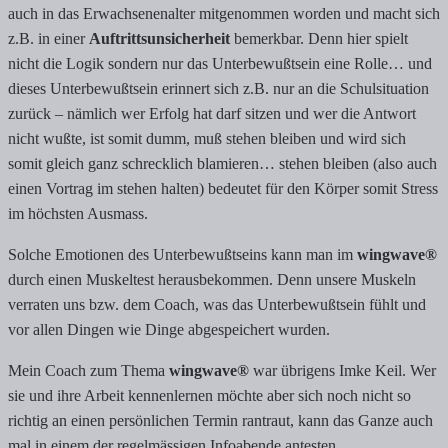
auch in das Erwachsenenalter mitgenommen worden und macht sich
z.B. in einer
Auftrittsunsicherheit
bemerkbar. Denn hier spielt
nicht die Logik sondern nur das Unterbewußtsein eine Rolle… und
dieses Unterbewußtsein erinnert sich z.B. nur an die Schulsituation
zurück – nämlich wer Erfolg hat darf sitzen und wer die Antwort
nicht wußte, ist somit dumm, muß stehen bleiben und wird sich
somit gleich ganz schrecklich blamieren… stehen bleiben (also auch
einen Vortrag im stehen halten) bedeutet für den Körper somit Stress
im höchsten Ausmass.
Solche Emotionen des Unterbewußtseins kann man im
wingwave®
durch einen Muskeltest herausbekommen. Denn unsere Muskeln
verraten uns bzw. dem Coach, was das Unterbewußtsein fühlt und
vor allen Dingen wie Dinge abgespeichert wurden.
Mein Coach zum Thema
wingwave®
war übrigens Imke Keil. Wer
sie und ihre Arbeit kennenlernen möchte aber sich noch nicht so
richtig an einen persönlichen Termin rantraut, kann das Ganze auch
mal in einem der regelmässigen Infoabende antesten.