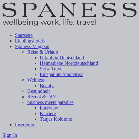
Startseite
Lieblingshotels
Spaness-Magazin
Reise & Urlaub
Urlaub in Deutschland
Heimatliebe Norddeutschland
Slow Travel
Entspannte Städtetrips
Wellness
Beauty
Gesundheit
Rezept & DIY
business meets paradise
Interview
Karriere
Tanjas Kolumne
Inserieren
Sign-In