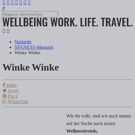
Startseite
SPANESS-Magazin
Winke Winke
Winke Winke
Winke Winke
teilen
tweet
Tanja Klindworth
Pin it
WhatsApp
Wie ihr wißt, sind wir auch immer auf der Suche nach neuen Wellnes
Wie ihr wißt, sind wir auch immer
auf der Suche nach neuen
Wellnesstrends
,