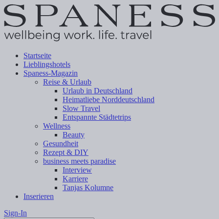
Startseite
Lieblingshotels
Spaness-Magazin
Reise & Urlaub
Urlaub in Deutschland
Heimatliebe Norddeutschland
Slow Travel
Entspannte Städtetrips
Wellness
Beauty
Gesundheit
Rezept & DIY
business meets paradise
Interview
Karriere
Tanjas Kolumne
Inserieren
Sign-In