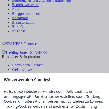
Betriebliches Gesundheitsmanagement
Betriebswirtschaft
Blog
Blogger-Relations
Bookmark
Brainstorming
Burn Out
Business
Reiseideen & Inspiration
Hotels nach Themen
Wellness-Lexikon
Business-Lexikon
Urlaubsregionen in Deutschland
Wir verwenden Cookies!
Urlaubsideen in Deutschland
Wanderrouten
Hallo, diese Website verwendet essentielle Cookies, um die
Kooperation & Zusammenarbeit
ordnungsgemäße Funktion sicherzustellen, sowie Tracking-
Cookies, um Interaktionen besser nachvollziehen zu können.
Kundenbereich
Tracking-Cookies werden erst nach erteilter Zustimmung
Presse