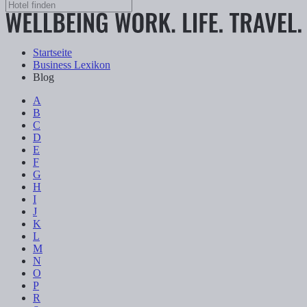
Startseite
Business Lexikon
Blog
A
B
C
D
E
F
G
H
I
J
K
L
M
N
O
P
R