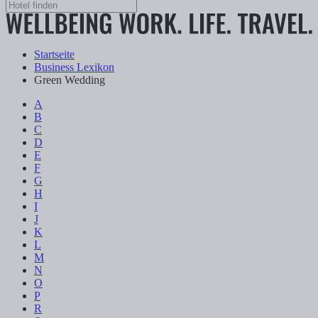
Startseite
Business Lexikon
Green Wedding
A
B
C
D
E
F
G
H
I
J
K
L
M
N
O
P
R