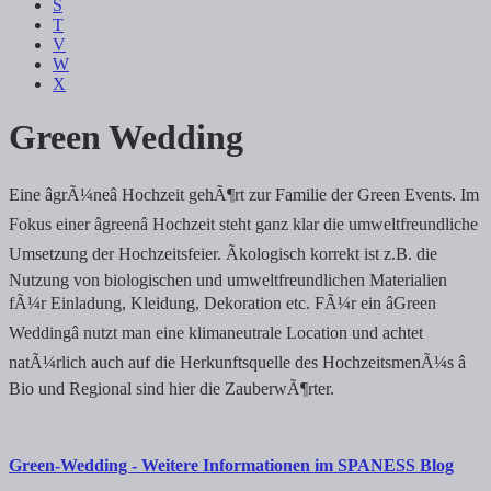
S
T
V
W
X
Green Wedding
Eine âgrÃ¼neâ Hochzeit gehÃ¶rt zur Familie der Green Events. Im
Fokus einer âgreenâ Hochzeit steht ganz klar die umweltfreundliche
Umsetzung der Hochzeitsfeier. Ãkologisch korrekt ist z.B. die
Nutzung von biologischen und umweltfreundlichen Materialien
fÃ¼r Einladung, Kleidung, Dekoration etc. FÃ¼r ein âGreen
Weddingâ nutzt man eine klimaneutrale Location und achtet
natÃ¼rlich auch auf die Herkunftsquelle des HochzeitsmenÃ¼s â
Bio und Regional sind hier die ZauberwÃ¶rter.
Green-Wedding - Weitere Informationen im SPANESS Blog