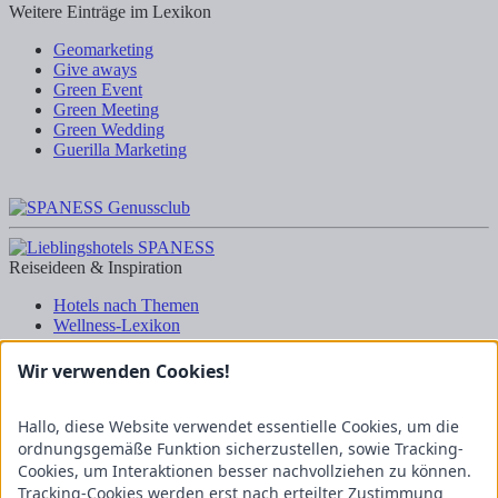
Weitere Einträge im Lexikon
Geomarketing
Give aways
Green Event
Green Meeting
Green Wedding
Guerilla Marketing
Reiseideen & Inspiration
Hotels nach Themen
Wellness-Lexikon
Business-Lexikon
Urlaubsregionen in Deutschland
Wir verwenden Cookies!
Urlaubsideen in Deutschland
Wanderrouten
Hallo, diese Website verwendet essentielle Cookies, um die
Kooperation & Zusammenarbeit
ordnungsgemäße Funktion sicherzustellen, sowie Tracking-
Cookies, um Interaktionen besser nachvollziehen zu können.
Kundenbereich
Tracking-Cookies werden erst nach erteilter Zustimmung