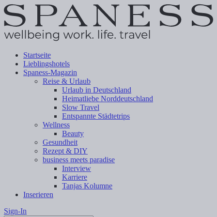
Startseite
Lieblingshotels
Spaness-Magazin
Reise & Urlaub
Urlaub in Deutschland
Heimatliebe Norddeutschland
Slow Travel
Entspannte Städtetrips
Wellness
Beauty
Gesundheit
Rezept & DIY
business meets paradise
Interview
Karriere
Tanjas Kolumne
Inserieren
Sign-In