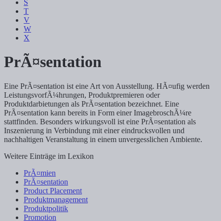
S
T
V
W
X
PrÃ¤sentation
Eine PrÃ¤sentation ist eine Art von Ausstellung. HÃ¤ufig werden
LeistungsvorfÃ¼hrungen, Produktpremieren oder
Produktdarbietungen als PrÃ¤sentation bezeichnet. Eine
PrÃ¤sentation kann bereits in Form einer ImagebroschÃ¼re
stattfinden. Besonders wirkungsvoll ist eine PrÃ¤sentation als
Inszenierung in Verbindung mit einer eindrucksvollen und
nachhaltigen Veranstaltung in einem unvergesslichen Ambiente.
Weitere Einträge im Lexikon
PrÃ¤mien
PrÃ¤sentation
Product Placement
Produktmanagement
Produktpolitik
Promotion