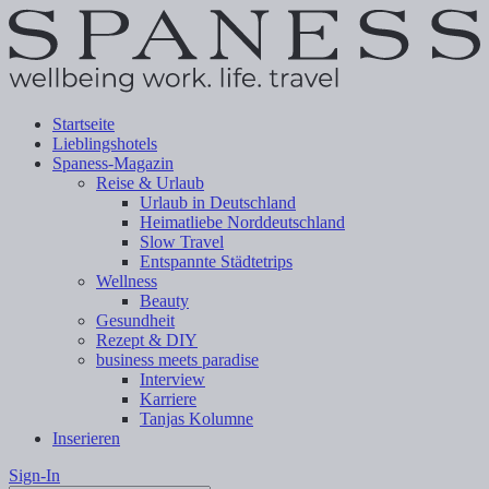
Startseite
Lieblingshotels
Spaness-Magazin
Reise & Urlaub
Urlaub in Deutschland
Heimatliebe Norddeutschland
Slow Travel
Entspannte Städtetrips
Wellness
Beauty
Gesundheit
Rezept & DIY
business meets paradise
Interview
Karriere
Tanjas Kolumne
Inserieren
Sign-In