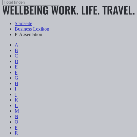
Startseite
Business Lexikon
PrÃ¤sentation
A
B
C
D
E
F
G
H
I
J
K
L
M
N
O
P
R