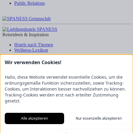
Public Relations
Reiseideen & Inspiration
Hotels nach Themen
Wellness-Lexikon
Business-Lexikon
Urlaubsregionen in Deutschland
Wir verwenden Cookies!
Urlaubsideen in Deutschland
Wanderrouten
Hallo, diese Website verwendet essentielle Cookies, um die
Kooperation & Zusammenarbeit
ordnungsgemäße Funktion sicherzustellen, sowie Tracking-
Cookies, um Interaktionen besser nachvollziehen zu können.
Kundenbereich
Tracking-Cookies werden erst nach erteilter Zustimmung
Presse
gesetzt.
Über uns
Kooperation/Zusammenarbeit
Service/Partner
Blogger-Datenbank
Alle akzeptieren
Nur essenzielle akzeptieren
Rechtliches