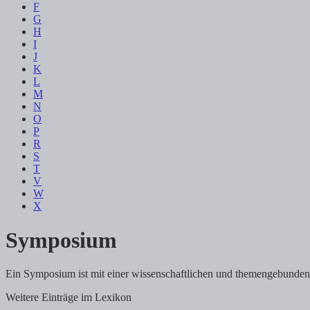
F
G
H
I
J
K
L
M
N
O
P
R
S
T
V
W
X
Symposium
Ein Symposium ist mit einer wissenschaftlichen und themengebunden
Weitere Einträge im Lexikon