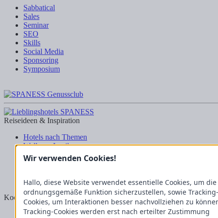
Sabbatical
Sales
Seminar
SEO
Skills
Social Media
Sponsoring
Symposium
Reiseideen & Inspiration
Hotels nach Themen
Wellness-Lexikon
Business-Lexikon
Wir verwenden Cookies!
Urlaubsregionen in Deutschland
Urlaubsideen in Deutschland
Wanderrouten
Hallo, diese Website verwendet essentielle Cookies, um die
ordnungsgemäße Funktion sicherzustellen, sowie Tracking
Kooperation & Zusammenarbeit
Cookies, um Interaktionen besser nachvollziehen zu könne
Tracking-Cookies werden erst nach erteilter Zustimmung
Kundenbereich