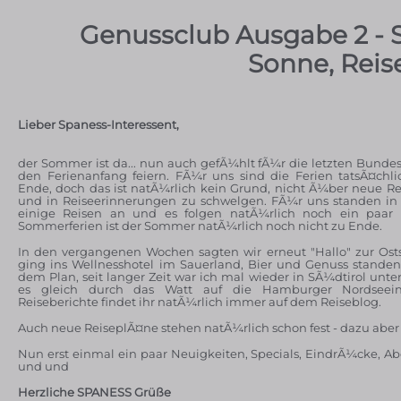
Genussclub Ausgabe 2 -
Sonne, Rei
Lieber Spaness-Interessent,
der Sommer ist da... nun auch gefÃ¼hlt fÃ¼r die letzten Bunde
den Ferienanfang feiern. FÃ¼r uns sind die Ferien tatsÃ¤chl
Ende, doch das ist natÃ¼rlich kein Grund, nicht Ã¼ber neue 
und in Reiseerinnerungen zu schwelgen. FÃ¼r uns standen i
einige Reisen an und es folgen natÃ¼rlich noch ein paar
Sommerferien ist der Sommer natÃ¼rlich noch nicht zu Ende.
In den vergangenen Wochen sagten wir erneut "Hallo" zur Ost
ging ins Wellnesshotel im Sauerland, Bier und Genuss stande
dem Plan, seit langer Zeit war ich mal wieder in SÃ¼dtirol un
es gleich durch das Watt auf die Hamburger Nordseein
Reiseberichte findet ihr natÃ¼rlich immer auf dem Reiseblog.
Auch neue ReiseplÃ¤ne stehen natÃ¼rlich schon fest - dazu aber s
Nun erst einmal ein paar Neuigkeiten, Specials, EindrÃ¼cke, Ab
und und
Herzliche SPANESS Grüße