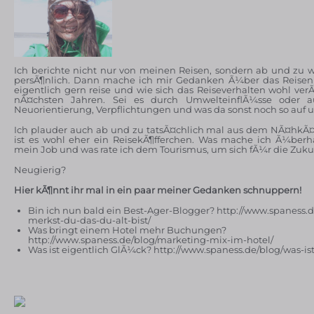
Ich berichte nicht nur von meinen Reisen, sondern ab und zu w
persÃ¶nlich. Dann mache ich mir Gedanken Ã¼ber das Reisen 
eigentlich gern reise und wie sich das Reiseverhalten wohl ve
nÃ¤chsten Jahren. Sei es durch UmwelteinflÃ¼sse oder a
Neuorientierung, Verpflichtungen und was da sonst noch so auf
Ich plauder auch ab und zu tatsÃ¤chlich mal aus dem NÃ¤hkÃ¤
ist es wohl eher ein ReisekÃ¶fferchen. Was mache ich Ã¼berh
mein Job und was rate ich dem Tourismus, um sich fÃ¼r die Zuku
Neugierig?
Hier kÃ¶nnt ihr mal in ein paar meiner Gedanken schnuppern!
Bin ich nun bald ein Best-Ager-Blogger? http://www.spaness.
merkst-du-das-du-alt-bist/
Was bringt einem Hotel mehr Buchungen?
http://www.spaness.de/blog/marketing-mix-im-hotel/
Was ist eigentlich GlÃ¼ck? http://www.spaness.de/blog/was-is