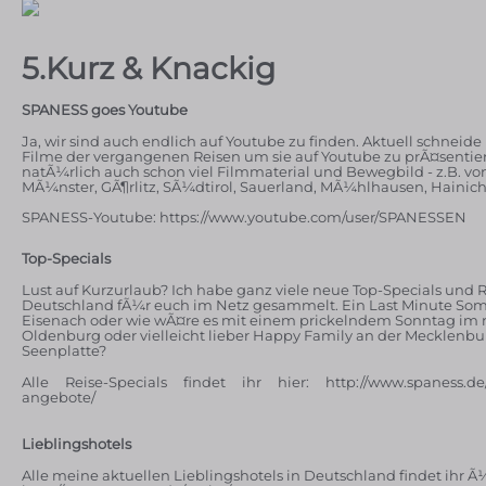
5.Kurz & Knackig
SPANESS goes Youtube
Ja, wir sind auch endlich auf Youtube zu finden. Aktuell schneide 
Filme der vergangenen Reisen um sie auf Youtube zu prÃ¤sentier
natÃ¼rlich auch schon viel Filmmaterial und Bewegbild - z.B. vo
MÃ¼nster, GÃ¶rlitz, SÃ¼dtirol, Sauerland, MÃ¼hlhausen, Hainich
SPANESS-Youtube:
https://www.youtube.com/user/SPANESSEN
Top-Specials
Lust auf Kurzurlaub? Ich habe ganz viele neue Top-Specials und 
Deutschland fÃ¼r euch im Netz gesammelt. Ein Last Minute So
Eisenach oder wie wÃ¤re es mit einem prickelndem Sonntag im 
Oldenburg oder vielleicht lieber Happy Family an der Mecklenb
Seenplatte?
Alle Reise-Specials findet ihr hier: http://www.spaness.de/b
angebote/
Lieblingshotels
Alle meine aktuellen Lieblingshotels in Deutschland findet ihr 