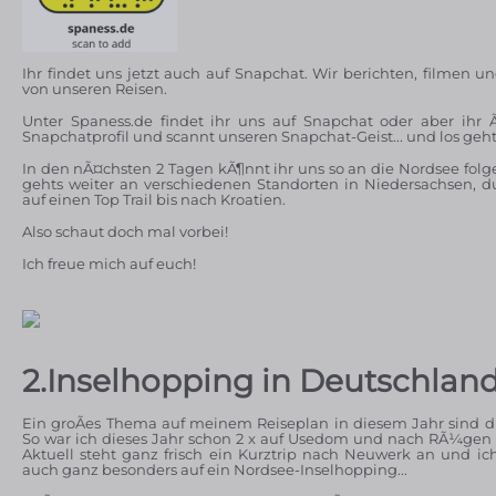
Ihr findet uns jetzt auch auf Snapchat. Wir berichten, filmen u
von unseren Reisen.
Unter Spaness.de findet ihr uns auf Snapchat oder aber ihr Ã
Snapchatprofil und scannt unseren Snapchat-Geist... und los geht
In den nÃ¤chsten 2 Tagen kÃ¶nnt ihr uns so an die Nordsee fo
gehts weiter an verschiedenen Standorten in Niedersachsen, du
auf einen Top Trail bis nach Kroatien.
Also schaut doch mal vorbei!
Ich freue mich auf euch!
2.Inselhopping in Deutschlan
Ein groÃes Thema auf meinem Reiseplan in diesem Jahr sind di
So war ich dieses Jahr schon 2 x auf Usedom und nach RÃ¼gen 
Aktuell steht ganz frisch ein Kurztrip nach Neuwerk an und ic
auch ganz besonders auf ein Nordsee-Inselhopping...