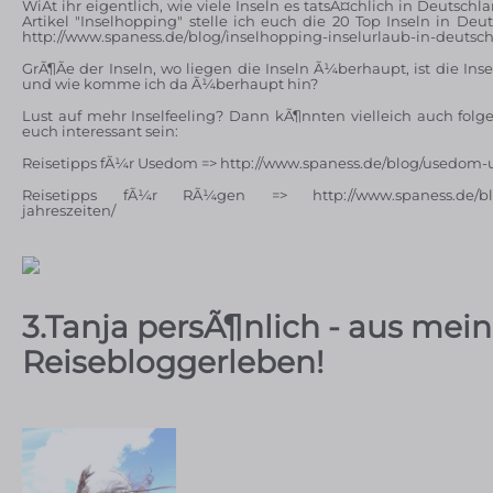
WiÃt ihr eigentlich, wie viele Inseln es tatsÃ¤chlich in Deutsc
Artikel "Inselhopping" stelle ich euch die 20 Top Inseln in Deu
http://www.spaness.de/blog/inselhopping-inselurlaub-in-deutsc
GrÃ¶Ãe der Inseln, wo liegen die Inseln Ã¼berhaupt, ist die Inse
und wie komme ich da Ã¼berhaupt hin?
Lust auf mehr Inselfeeling? Dann kÃ¶nnten vielleich auch folg
euch interessant sein:
Reisetipps fÃ¼r Usedom => http://www.spaness.de/blog/usedom-
Reisetipps fÃ¼r RÃ¼gen => http://www.spaness.de/blog
jahreszeiten/
3.Tanja persÃ¶nlich - aus me
Reisebloggerleben!