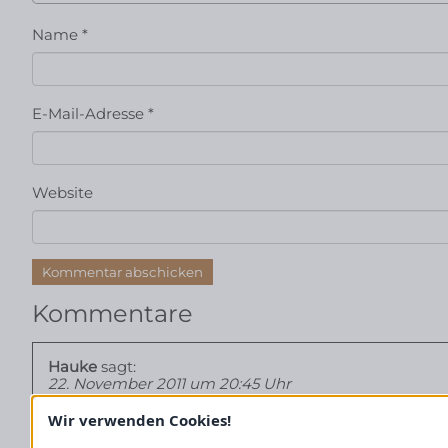
Name
*
E-Mail-Adresse
*
Website
Kommentare
Hauke
sagt:
22. November 2011 um 20:45 Uhr
Wir verwenden Cookies!
Ich bin eben durch Zufall vorbei gekommen. Gefaellt mi