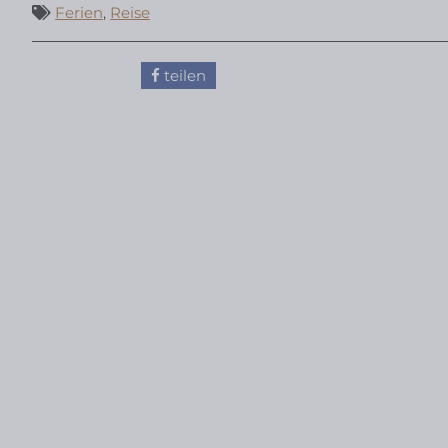
Ferien
,
Reise
teilen