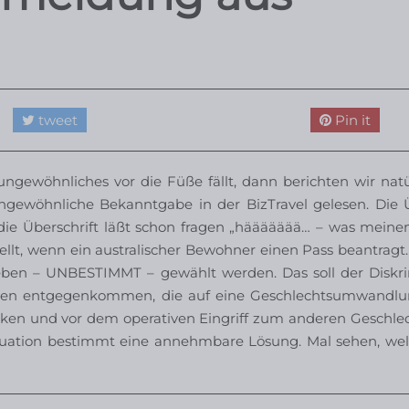
tweet
Pin it
ewöhnliches vor die Füße fällt, dann berichten wir natü
ungewöhnliche Bekanntgabe in der BizTravel gelesen. Die Ü
 die Überschrift läßt schon fragen „häääääää… – was meine
ellt, wenn ein australischer Bewohner einen Pass beantragt
en – UNBESTIMMT – gewählt werden. Das soll der Diskr
hen entgegenkommen, die auf eine Geschlechtsumwandlu
ken und vor dem operativen Eingriff zum anderen Geschlec
ituation bestimmt eine annehmbare Lösung. Mal sehen, we