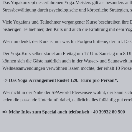
Das Yogakonzept des erfahrenen Yoga-Meisters gilt als besonders aut
Stressbewältigung durch psychologische und körperliche Strategien, s
Viele Yogafans und Teilnehmer vergangener Kurse beschreiben ihre Erf
bisherigen Teilnehmer, den Kurs und auch die Erfahrung mit dem Yogi
Wer nun denkt, der Kurs ist nur was für Fortgeschrittene, der irrt. 
Der Yoga-Kurs selber startet am Freitag um 17 Uhr. Samstag um 8 U
können sich die Gäste natürlich auch in der Wasser- und Saunawelt in
Wellnessanwendungen verwöhnen lassen möchte, der erhält 10 Proz
=> Das Yoga-Arrangement kostet 129.- Euro pro Person*.
Wer nicht in der Nähe der SPAworld Fleesensee wohnt, der kann sich na
jeden die passende Unterkunft dabei, natürlich alles fußläufig gut er
=> Mehr Infos zum Special auch telefonisch +49 39932 80 500