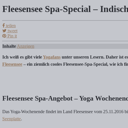
Fleesensee Spa-Special – Indisc
Fleesensee Spa-Special – Indisches Yoga m
teilen
tweet
Tanja Klindworth
Pin it
Inhalte
Anzeigen
Inhalte Anzeigen 1) Fleesensee Spa-Angebot – Yoga Wochenende in der 
Ich weiß es gibt viele
Yogafans
unter unseren Lesern. Daher ist e
Fleesensee
– ein ziemlich cooles Fleesensee-Spa-Special, wie ich fi
Fleesensee Spa-Angebot – Yoga Wochenend
Das Yoga-Wochenende findet im Land Fleesensee vom 25.11.2016 bis 2
Seenplatte
.