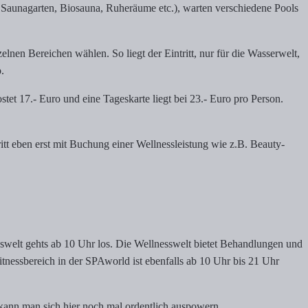
aunagarten, Biosauna, Ruheräume etc.), warten verschiedene Pools
en Bereichen wählen. So liegt der Eintritt, nur für die Wasserwelt,
.
et 17.- Euro und eine Tageskarte liegt bei 23.- Euro pro Person.
ritt eben erst mit Buchung einer Wellnessleistung wie z.B. Beauty-
sswelt gehts ab 10 Uhr los. Die Wellnesswelt bietet Behandlungen und
tnessbereich in der SPAworld ist ebenfalls ab 10 Uhr bis 21 Uhr
 kann man sich hier noch mal ordentlich auspowern.