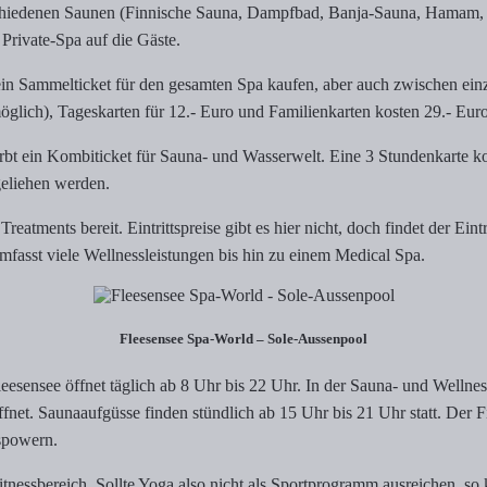
chiedenen Saunen (Finnische Sauna, Dampfbad, Banja-Sauna, Hamam, S
Private-Spa auf die Gäste.
Sammelticket für den gesamten Spa kaufen, aber auch zwischen einzeln
öglich), Tageskarten für 12.- Euro und Familienkarten kosten 29.- Euro
t ein Kombiticket für Sauna- und Wasserwelt. Eine 3 Stundenkarte kost
eliehen werden.
atments bereit. Eintrittspreise gibt es hier nicht, doch findet der Eint
asst viele Wellnessleistungen bis hin zu einem Medical Spa.
Fleesensee Spa-World – Sole-Aussenpool
esensee öffnet täglich ab 8 Uhr bis 22 Uhr. In der Sauna- und Wellne
et. Saunaaufgüsse finden stündlich ab 15 Uhr bis 21 Uhr statt. Der Fi
spowern.
nessbereich. Sollte Yoga also nicht als Sportprogramm ausreichen, so