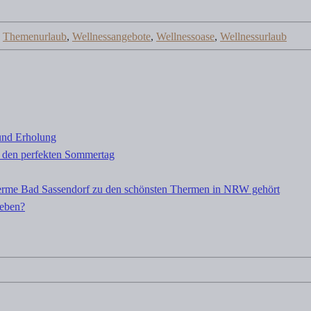
,
Themenurlaub
,
Wellnessangebote
,
Wellnessoase
,
Wellnessurlaub
und Erholung
 den perfekten Sommertag
rme Bad Sassendorf zu den schönsten Thermen in NRW gehört
leben?