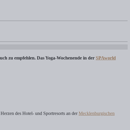
 Fleesensee Aktivitäten 1.2) Fleesensee Spa: Preise, Ausstattung, Öff
an euch zu empfehlen. Das Yoga-Wochenende in der
SPAworld
Herzen des Hotel- und Sportresorts an der
Mecklenburgischen