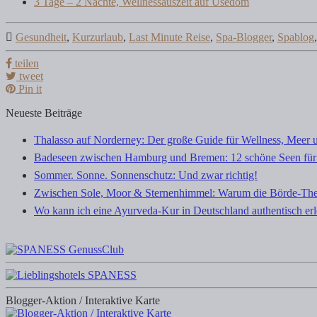
3 Tage – 2 Nächte, Wellnessauszeit auf Usedom
Gesundheit
,
Kurzurlaub
,
Last Minute Reise
,
Spa-Blogger
,
Spablog
teilen
tweet
Pin it
Neueste Beiträge
Thalasso auf Norderney: Der große Guide für Wellness, Meer 
Badeseen zwischen Hamburg und Bremen: 12 schöne Seen für
Sommer. Sonne. Sonnenschutz: Und zwar richtig!
Zwischen Sole, Moor & Sternenhimmel: Warum die Börde-The
Wo kann ich eine Ayurveda-Kur in Deutschland authentisch er
Blogger-Aktion / Interaktive Karte