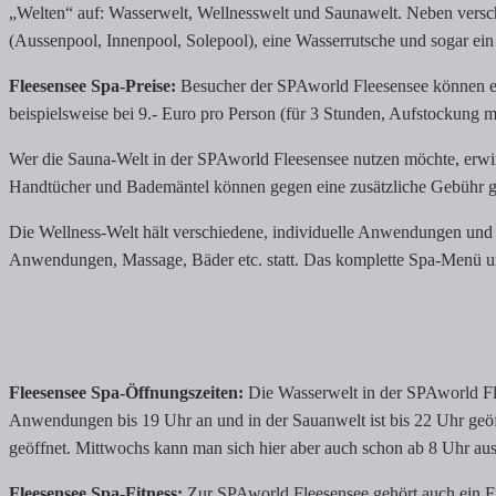
„Welten“ auf: Wasserwelt, Wellnesswelt und Saunawelt. Neben vers
(Aussenpool, Innenpool, Solepool), eine Wasserrutsche und sogar ein 
Fleesensee Spa-Preise:
Besucher der SPAworld Fleesensee können ein 
beispielsweise bei 9.- Euro pro Person (für 3 Stunden, Aufstockung m
Wer die Sauna-Welt in der SPAworld Fleesensee nutzen möchte, erwirb
Handtücher und Bademäntel können gegen eine zusätzliche Gebühr g
Die Wellness-Welt hält verschiedene, individuelle Anwendungen und Tre
Anwendungen, Massage, Bäder etc. statt. Das komplette Spa-Menü umf
Fleesensee Spa-Öffnungszeiten:
Die Wasserwelt in der SPAworld Fle
Anwendungen bis 19 Uhr an und in der Sauanwelt ist bis 22 Uhr geöffn
geöffnet. Mittwochs kann man sich hier aber auch schon ab 8 Uhr au
Fleesensee Spa-Fitness:
Zur SPAworld Fleesensee gehört auch ein Fit