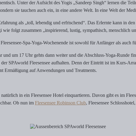
hentisch. Unter der Aufsicht des Yogis „Sandeep Singh“ lernen die Te
ondern sie tauchen auch ein, in eine andere Welt. In eine Welt der Med
ahrung als „toll, lebendig und erfrischend“. Das Erlernte kann in den 
 wie folgt zusammen „inspirierend, lustig, sympathisch, menschlich un
Das Fleesensee-Spa-Yoga-Wochenende ist sowohl für Anfänger als auch für
hr und um 17 Uhr gehts dann weiter und die Abschluss-Yoga-Runde fin
 der SPAworld Fleesensee aufhalten. Denn der Eintritt ist im Kurs-Arr
ent Ermäßigung auf Anwendungen und Treatments.
türlich in ein Fleesensee Hotel einquartieren. Davon gibt es im Fleesen
reichbar. Ob nun im
Fleesensee Robinson Club
, Fleesensee Schlosshote