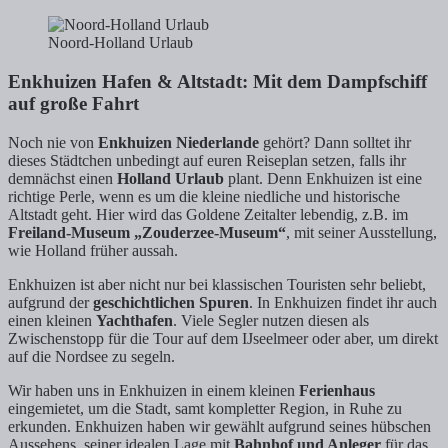
Noord-Holland Urlaub
Enkhuizen Hafen & Altstadt: Mit dem Dampfschiff
auf große Fahrt
Noch nie von
Enkhuizen Niederlande
gehört? Dann solltet ihr
dieses Städtchen unbedingt auf euren Reiseplan setzen, falls ihr
demnächst einen
Holland Urlaub
plant. Denn Enkhuizen ist eine
richtige Perle, wenn es um die kleine niedliche und historische
Altstadt geht. Hier wird das Goldene Zeitalter lebendig, z.B. im
Freiland-Museum „Zouderzee-Museum“
, mit seiner Ausstellung,
wie Holland früher aussah.
Enkhuizen ist aber nicht nur bei klassischen Touristen sehr beliebt,
aufgrund der
geschichtlichen Spuren
. In Enkhuizen findet ihr auch
einen kleinen
Yachthafen
. Viele Segler nutzen diesen als
Zwischenstopp für die Tour auf dem IJseelmeer oder aber, um direkt
auf die Nordsee zu segeln.
Wir haben uns in Enkhuizen in einem kleinen
Ferienhaus
eingemietet, um die Stadt, samt kompletter Region, in Ruhe zu
erkunden. Enkhuizen haben wir gewählt aufgrund seines hübschen
Aussehens, seiner idealen Lage mit
Bahnhof und Anleger
für das