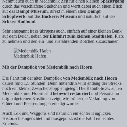
Nehmt euch auch in Medemblik Zeit für einen kleinen
Spaziergang
durch das verschlafene Städtchen und werft dabei auch einen Blick
auf das
Dampf-Museum
, direkt in einem alten
Dampf-
Schöpfwerk
, auf das
Bäckerei-Museum
und natürlich auf das
Schloss Radboud
.
Sehr entspannt ist es übrigens auch, einfach auf einer kleinen Bank
auf dem Deich, neben der
Einfahrt zum kleinen Stadthafen
, Platz
zu nehmen und den ein- und ausfahrenden Bötchen zuzuschauen.
Medemblik Hafen
Mit der Dampflok von Medemblik nach Hoorn
Die Fahrt mit der alten Dampflok
von Medemblik nach Hoorn
dauert rund 1,5 Stunden. Denn mittendrin wird entlang der Strecke
noch ein kleiner Zwischenstopp eingelegt. Die Bahnhöfe zwischen
Medemblik und Hoorn sind
liebevoll restauriert
und Personal in
originalgetreuen Kostümen zeigt, wie früher die Verladung von
Gütern und Postsendungen erledigt wurde.
Auch Lok und Waggons sind natürlich ein echter Hingucker.
Historisch eingerichtet und rausgeputzt, ist die Fahrt ein echtes
Erlebnis.