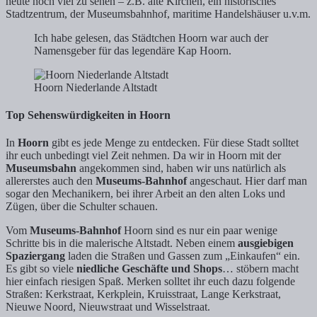
heute noch viel zu sehen – z.B. alte Kirchen, ein historisches
Stadtzentrum, der Museumsbahnhof, maritime Handelshäuser u.v.m.
Ich habe gelesen, das Städtchen Hoorn war auch der
Namensgeber für das legendäre Kap Hoorn.
Hoorn Niederlande Altstadt
Top Sehenswürdigkeiten in Hoorn
In
Hoorn
gibt es jede Menge zu entdecken. Für diese Stadt solltet
ihr euch unbedingt viel Zeit nehmen. Da wir in Hoorn mit der
Museumsbahn
angekommen sind, haben wir uns natürlich als
allererstes auch den
Museums-Bahnhof
angeschaut. Hier darf man
sogar den Mechanikern, bei ihrer Arbeit an den alten Loks und
Zügen, über die Schulter schauen.
Vom
Museums-Bahnhof
Hoorn sind es nur ein paar wenige
Schritte bis in die malerische Altstadt. Neben einem
ausgiebigen
Spaziergang
laden die Straßen und Gassen zum „Einkaufen“ ein.
Es gibt so viele
niedliche Geschäfte und Shops
… stöbern macht
hier einfach riesigen Spaß. Merken solltet ihr euch dazu folgende
Straßen: Kerkstraat, Kerkplein, Kruisstraat, Lange Kerkstraat,
Nieuwe Noord, Nieuwstraat und Wisselstraat.