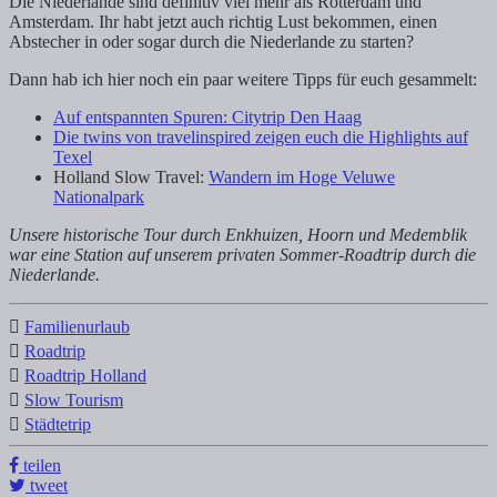
Die Niederlande sind definitiv viel mehr als Rotterdam und
Amsterdam. Ihr habt jetzt auch richtig Lust bekommen, einen
Abstecher in oder sogar durch die Niederlande zu starten?
Dann hab ich hier noch ein paar weitere Tipps für euch gesammelt:
Auf entspannten Spuren: Citytrip Den Haag
Die twins von travelinspired zeigen euch die Highlights auf
Texel
Holland Slow Travel:
Wandern im Hoge Veluwe
Nationalpark
Unsere historische Tour durch Enkhuizen, Hoorn und Medemblik
war eine Station auf unserem privaten Sommer-Roadtrip durch die
Niederlande.
Familienurlaub
Roadtrip
Roadtrip Holland
Slow Tourism
Städtetrip
teilen
tweet