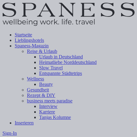
Startseite
Lieblingshotels
Spaness-Magazin
Reise & Urlaub
Urlaub in Deutschland
Heimatliebe Norddeutschland
Slow Travel
Entspannte Städtetrips
Wellness
Beauty
Gesundheit
Rezept & DIY
business meets paradise
Interview
Karriere
Tanjas Kolumne
Inserieren
Sign-In