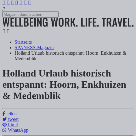
Startseite
SPANESS-Magazin
Holland Urlaub historisch entspannt: Hoorn, Enkhuizen &
Medemblik
Holland Urlaub historisch
Holland Urlaub historisch entspannt: Ho
entspannt: Hoorn, Enkhuizen
& Medemblik
Tanja Klindworth
Roadtrip durch Holland: Historisch entspannt gehts von Enkhuizen,
teilen
tweet
Pin it
WhatsApp