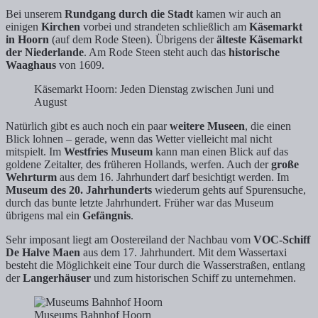
Bei unserem
Rundgang durch die Stadt
kamen wir auch an
einigen
Kirchen
vorbei und strandeten schließlich am
Käsemarkt
in Hoorn
(auf dem Rode Steen). Übrigens der
älteste Käsemarkt
der Niederlande
. Am Rode Steen steht auch das
historische
Waaghaus
von 1609.
Käsemarkt Hoorn: Jeden Dienstag zwischen Juni und
August
Natürlich gibt es auch noch ein paar
weitere Museen
, die einen
Blick lohnen – gerade, wenn das Wetter vielleicht mal nicht
mitspielt. Im
Westfries Museum
kann man einen Blick auf das
goldene Zeitalter, des früheren Hollands, werfen. Auch der
große
Wehrturm
aus dem 16. Jahrhundert darf besichtigt werden. Im
Museum des 20. Jahrhunderts
wiederum gehts auf Spurensuche,
durch das bunte letzte Jahrhundert. Früher war das Museum
übrigens mal ein
Gefängnis
.
Sehr imposant liegt am Oostereiland der Nachbau vom
VOC-Schiff
De Halve Maen
aus dem 17. Jahrhundert. Mit dem Wassertaxi
besteht die Möglichkeit eine Tour durch die Wasserstraßen, entlang
der
Langerhäuser
und zum historischen Schiff zu unternehmen.
Museums Bahnhof Hoorn