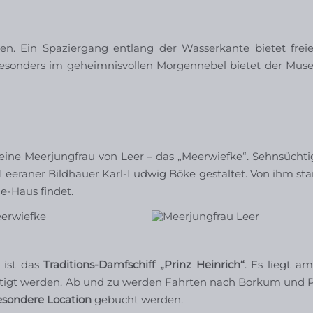
n. Ein Spaziergang entlang der Wasserkante bietet freie
. Besonders im geheimnisvollen Morgennebel bietet der Mu
ne Meerjungfrau von Leer – das „Meerwiefke“. Sehnsüchtig 
 Leeraner Bildhauer Karl-Ludwig Böke gestaltet. Von ihm s
le-Haus findet.
ist das
Traditions-Damfschiff „Prinz Heinrich“
. Es liegt a
htigt werden. Ab und zu werden Fahrten nach Borkum und
esondere Location
gebucht werden.