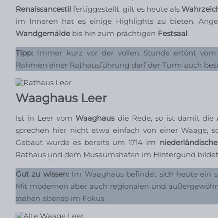
Renaissancestil
fertiggestellt, gilt es heute als
Wahrzeich
im Inneren hat es einige Highlights zu bieten. An
Wandgemälde
bis hin zum prächtigen
Festsaal
.
Tipp:
Immer kurz vor der vollen Stunde ertönt vom 
Rahmen einer Rathausführung darf der Turm auch besuc
Waaghaus Leer
Ist in Leer vom
Waaghaus
die Rede, so ist damit die
sprechen hier nicht etwa einfach von einer Waage, 
Gebaut wurde es bereits um 1714 im
niederländische
Rathaus und dem Museumshafen im Hintergund bildet 
Gut zu wissen:
Im Waaghaus befindet sich heute ein se
Mit modernen aber auch regionalen und außergewöhnli
stehen ebenso im Fokus.