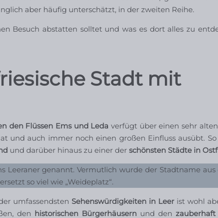
nglich aber häufig unterschätzt, in der zweiten Reihe.
 Besuch abstatten solltet und was es dort alles zu entde
friesische Stadt mit
en den Flüssen Ems und Leda
verfügt über einen sehr alten
at und auch immer noch einen großen Einfluss ausübt. So 
nd
und darüber hinaus zu einer der
schönsten Städte in Ostf
ns Leeraner genannt. Vermutlich wurde der Stadtname aus
rsetzt so viel wie „Weideplatz“.
e der umfassendsten
Sehenswürdigkeiten in Leer
ist wohl ab
aßen, den
historischen Bürgerhäusern
und den
zauberhaft 