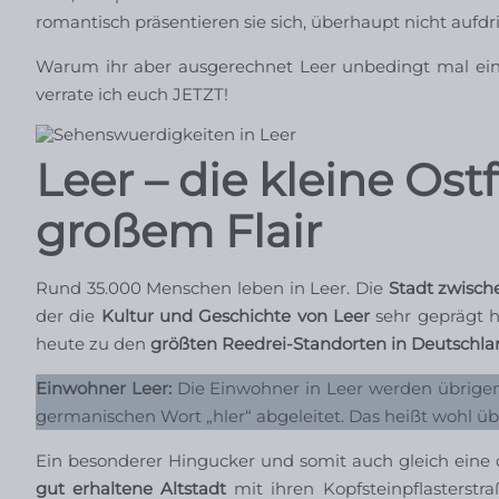
romantisch präsentieren sie sich, überhaupt nicht aufdri
Warum ihr aber ausgerechnet Leer unbedingt mal einen
verrate ich euch JETZT!
Leer – die kleine Ost
großem Flair
Rund 35.000 Menschen leben in Leer. Die
Stadt zwisch
der die
Kultur und Geschichte von Leer
sehr geprägt h
heute zu den
größten Reedrei-Standorten in Deutschla
Einwohner Leer:
Die Einwohner in Leer werden übrige
germanischen Wort „hler“ abgeleitet. Das heißt wohl übe
Ein besonderer Hingucker und somit auch gleich ein
gut erhaltene Altstadt
mit ihren Kopfsteinpflasterstr