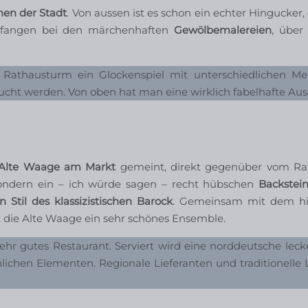
en der Stadt
. Von aussen ist es schon ein echter Hingucker
gefangen bei den märchenhaften
Gewölbemalereien
, über
Rathausturm ein Glockenspiel mit unterschiedlichen Me
ht werden. Von oben hat man eine wirklich fabelhafte Auss
Alte Waage am Markt
gemeint, direkt gegenüber vom Ra
sondern ein – ich würde sagen – recht hübschen
Backstei
n Stil des klassizistischen Barock
. Gemeinsam mit dem hi
die Alte Waage ein sehr schönes Ensemble.
hr gutes Restaurant. Serviert wird eine norddeutsche leck
chen Elementen. Regionale Lieferanten und traditionelle 