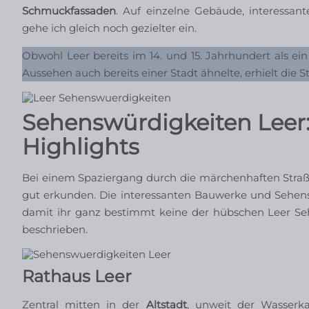
Schmuckfassaden
. Auf einzelne Gebäude, interessa
gehe ich gleich noch gezielter ein.
Obwohl Leer bereits im 14. und 15. Jahrhundert als ei
Aussehen auch bereits einer Stadt ähnelte, erhielt die St
Sehenswürdigkeiten Leer: 
Highlights
Bei einem Spaziergang durch die märchenhaften Straß
gut erkunden. Die interessanten Bauwerke und Sehensw
damit ihr ganz bestimmt keine der hübschen Leer Sehe
beschrieben.
Rathaus Leer
Zentral mitten in der
Altstadt
, unweit der Wasserk