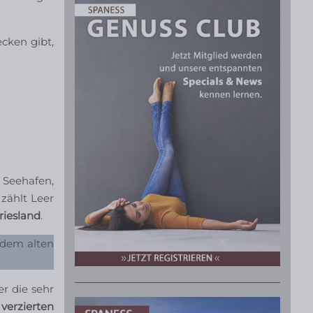
cken gibt,
 Seehafen,
zählt Leer
riesland
.
 dem alten
er die sehr
verzierten