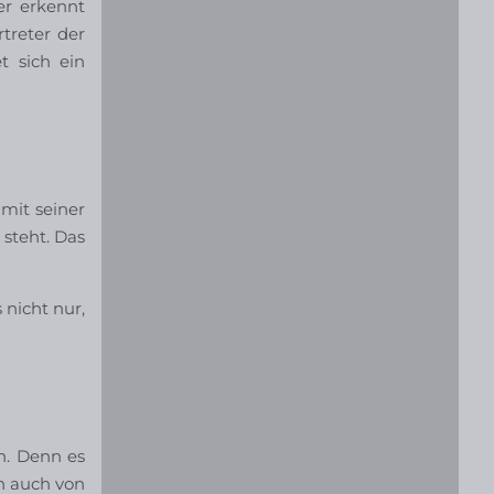
er erkennt
treter der
t sich ein
 mit seiner
steht. Das
 nicht nur,
n. Denn es
an auch von