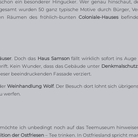
 schon ein besonderer Hingucker. Wer genau hinschaut, d
sgesamt wurden 50 ganz typische Motive durch Bürger, Ver
en Räumen des fröhlich-bunten
Coloniale-Hauses
befinde
äuser
. Doch das
Haus Samson
fällt wirklich sofort ins Auge
rift. Kein Wunder, dass das Gebäude unter
Denkmalschutz
eser beeindruckenden Fassade verziert.
der
Weinhandlung Wolf
. Der Besuch dort lohnt sich übrigens
u werfen.
möchte ich unbedingt noch auf das Teemuseum hinweise
ition der Ostfriesen
– Tee trinken. In Ostfriesland spricht m