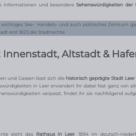
nte Informationen und besondere
Sehenswürdigkeiten der 
n wichtiges See-, Handels- und auch politisches Zentrum ga
adt erst 1823 die Stadtrechte.
Innenstadt, Altstadt & Hafe
en und Gassen lässt sich die
historisch geprägte Stadt Leer
ürdigkeiten in Leer erwandert ihr dabei fast ganz von all
nswürdigkeiten verpasst, findet ihr sie nachfolgend aufge
ante steht das
Rathaus in Leer
. 1894 im deutsch-nieder