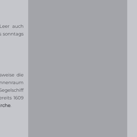
 Leer auch
s sonntags
sweise die
 Innenraum
egelschiff
reits 1609
rche
.