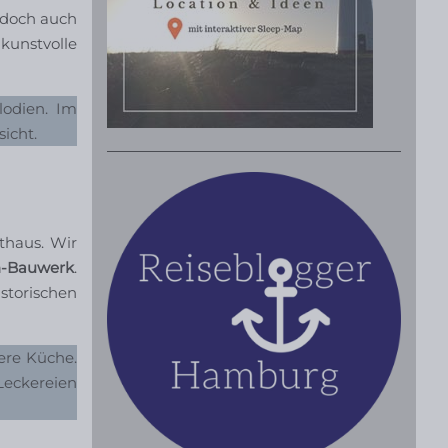
, doch auch
 kunstvolle
lodien. Im
icht.
thaus. Wir
n-Bauwerk
.
storischen
ere Küche.
Leckereien