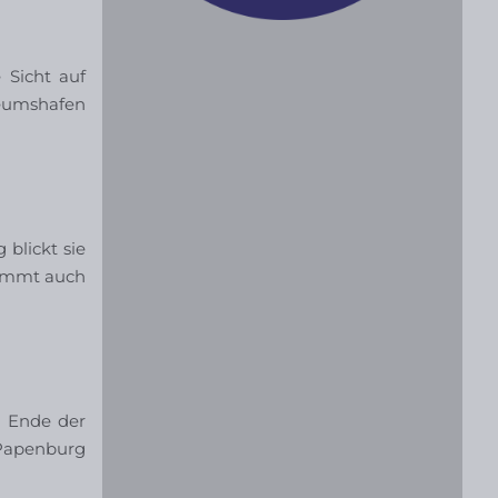
 Sicht auf
seumshafen
blickt sie
tammt auch
m Ende der
 Papenburg