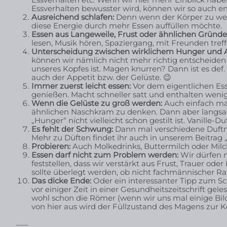
Essverhalten bewusster wird, können wir so auch e
Ausreichend schlafen:
Denn wenn der Körper zu weni
diese Energie durch mehr Essen auffüllen möchte.
Essen aus Langeweile, Frust oder ähnlichen Gründe
lesen, Musik hören, Spaziergang, mit Freunden tref
Unterscheidung zwischen wirklichem Hunger und A
können wir nämlich nicht mehr richtig entscheiden
unseres Kopfes ist. Magen knurren? Dann ist es def
auch der Appetit bzw. der Gelüste. 😉
Immer zuerst leicht essen:
Vor dem eigentlichen Ess
genießen. Macht schneller satt und enthalten wenig
Wenn die Gelüste zu groß werden:
Auch einfach ma
ähnlichen Naschkram zu denken. Dann aber langsam
„Hunger“ nicht vielleicht schon gestilt ist. Vanille-
Es fehlt der Schwung:
Dann mal verschiedene Duftno
Mehr zu Düften findet ihr auch in unserem Beitrag 
Probieren:
Auch Molkedrinks, Buttermilch oder Mil
Essen darf nicht zum Problem werden:
Wir dürfen 
feststellen, dass wir verstärkt aus Frust, Trauer o
sollte überlegt werden, ob nicht fachmännischer R
Das dicke Ende:
Oder ein interessanter Tipp zum Sc
vor einiger Zeit in einer Gesundheitszeitschrift gel
wohl schon die Römer (wenn wir uns mal einige Bil
von hier aus wird der Füllzustand des Magens zur
___