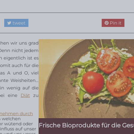
tweet
Pin it
hen wir uns grad
. Denn nicht jedem
eigentlich ist es
omit auch für die
das A und O, viel
nnte Weisheiten…
n wenig auf die
bei eine
Diät
zu
nehmen durch
n welchen
ehr wütend oder
Frische Bioprodukte für die Ge
influss auf unser
en und uns unser