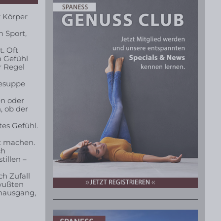
r Körper
 Sport,
t. Oft
n Gefühl
r Regel
sesuppe
en oder
, ob der
tes Gefühl.
t machen.
ch
tillen –
h Zufall
 wußten
enausgang,