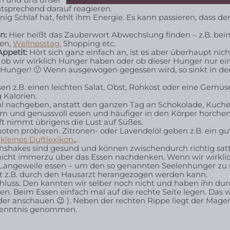
ntsprechend darauf reagieren.
g Schlaf hat, fehlt ihm Energie. Es kann passieren, dass de
n:
Hier heißt das Zauberwort Abwechslung finden – z.B. beim
fen,
Wellnesstag
, Shopping etc.
ppetit:
Hört sich ganz einfach an, ist es aber überhaupt nich
 ob wir wirklich Hunger haben oder ob dieser Hunger nur ei
. Hunger! 🙂 Wenn ausgewogen gegessen wird, so sinkt in de
en z.B. einen leichten Salat, Obst, Rohkost oder eine Gemü
 Kalorien.
l nachgeben, anstatt den ganzen Tag an Schokolade, Kuch
 und genussvoll essen und häufiger in den Körper horchen
Duft nimmt übrigens die Lust auf Süßes.
ten probieren. Zitronen- oder Lavendelöl geben z.B. ein gu
„
kleines Duftlexikon
„.
chshakes sind gesund und können zwischendurch richtig sat
nicht immerzu über das Essen nachdenken. Wenn wir wirkli
der Langeweile essen – um den so genannten Seelenhunger zu s
at z.B. durch den Hausarzt herangezogen werden kann.
hluss. Den kannten wir selber noch nicht und haben ihn durc
esen. Beim Essen einfach mal auf die rechte Seite legen. Das
der anschauen 😉 ). Neben der rechten Rippe liegt der Mag
 Kenntnis genommen.