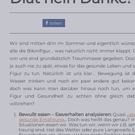
teilen
Wir sind mitten drin im Sommer und eigentlich wünsc
alle die Bikinifigur… was natürlich nicht immer klappt
von uns sind grundsätzlich Traummasse gegeben. Doch 
ja auch nie zu spät, etwas für das gesunde Leben und s
Figur zu tun. Natürlich ist uns klar… Bewegung ist 
Wasser trinken und noch ein paar andere gut beka
doch was kann man darüber hinaus noch tun, um ei
Figur und Gesundheit zu achten ohne gleich da
vollziehen?
Bewußt essen – Essverhalten analysieren:
Quasi „
ab
gesunde Ernährung
„. Doch was heißt das genau? I
Situationen essen wir. Was tun wir, wenn wir z.B. s
traurig sind. Hat das Wetter oder pure Langeweile E
Essverhalten etc. Wenn wir hier mehr Einblick hab