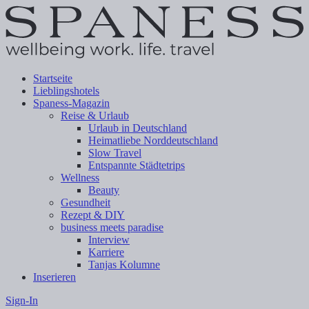
Startseite
Lieblingshotels
Spaness-Magazin
Reise & Urlaub
Urlaub in Deutschland
Heimatliebe Norddeutschland
Slow Travel
Entspannte Städtetrips
Wellness
Beauty
Gesundheit
Rezept & DIY
business meets paradise
Interview
Karriere
Tanjas Kolumne
Inserieren
Sign-In