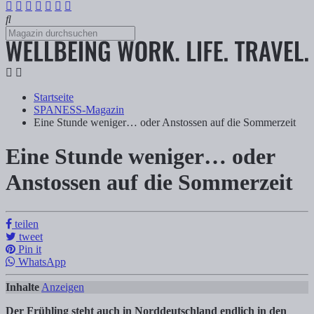
Startseite
SPANESS-Magazin
Eine Stunde weniger… oder Anstossen auf die Sommerzeit
Eine Stunde weniger… oder
Eine Stunde weniger… oder Anstossen auf
Anstossen auf die Sommerzeit
Tanja Klindworth
teilen
tweet
Der Frühling steht auch in Norddeutschland endlich in den Startlöch
Pin it
WhatsApp
Inhalte
Anzeigen
Der Frühling steht auch in Norddeutschland endlich in den