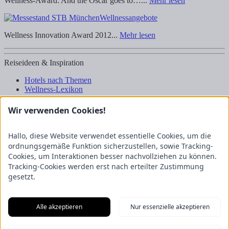
Wellness-Award: And the Oscar goes to…...
Mehr lesen
Wellnessangebote
Wellness Innovation Award 2012...
Mehr lesen
Reiseideen & Inspiration
Hotels nach Themen
Wellness-Lexikon
Business-Lexikon
Urlaubsregionen in Deutschland
Wir verwenden Cookies!
Urlaubsideen in Deutschland
Wanderrouten
Hallo, diese Website verwendet essentielle Cookies, um die
Kooperation & Zusammenarbeit
ordnungsgemäße Funktion sicherzustellen, sowie Tracking-
Cookies, um Interaktionen besser nachvollziehen zu können.
Kundenbereich
Tracking-Cookies werden erst nach erteilter Zustimmung
Presse
gesetzt.
Über uns
Kooperation/Zusammenarbeit
Service/Partner
Blogger-Datenbank
Alle akzeptieren
Nur essenzielle akzeptieren
Rechtliches