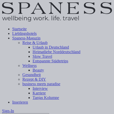
Startseite
Lieblingshotels
Spaness-Magazin
Reise & Urlaub
Urlaub in Deutschland
Heimatliebe Norddeutschland
Slow Travel
Entspannte Städtetrips
Wellness
Beauty
Gesundheit
Rezept & DIY
business meets paradise
Interview
Karriere
Tanjas Kolumne
Inserieren
Sign-In