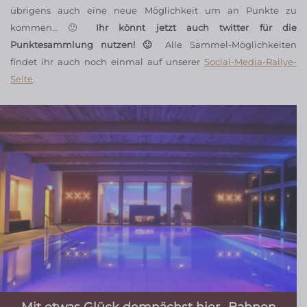
übrigens auch eine neue Möglichkeit um an Punkte zu
kommen… 🙂
Ihr könnt jetzt auch twitter für die
Punktesammlung nutzen! 🙂
Alle Sammel-Möglichkeiten
findet ihr auch noch einmal auf unserer
Social-Media-Rallye-
Seite
.
Mit etwas Glück demnächst hier „Bahnen