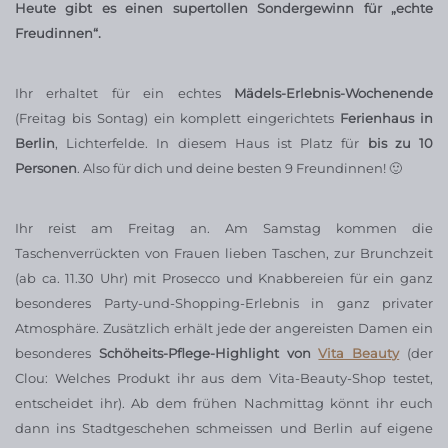
Heute gibt es einen supertollen Sondergewinn für „echte
Freudinnen“.
Ihr erhaltet für ein echtes
Mädels-Erlebnis-Wochenende
(Freitag bis Sontag) ein komplett eingerichtets
Ferienhaus in
Berlin
, Lichterfelde. In diesem Haus ist Platz für
bis zu 10
Personen
. Also für dich und deine besten 9 Freundinnen! 🙂
Ihr reist am Freitag an. Am Samstag kommen die
Taschenverrückten von Frauen lieben Taschen, zur Brunchzeit
(ab ca. 11.30 Uhr) mit Prosecco und Knabbereien für ein ganz
besonderes Party-und-Shopping-Erlebnis in ganz privater
Atmosphäre. Zusätzlich erhält jede der angereisten Damen ein
besonderes
Schöheits-Pflege-Highlight von
Vita Beauty
(der
Clou: Welches Produkt ihr aus dem Vita-Beauty-Shop testet,
entscheidet ihr). Ab dem frühen Nachmittag könnt ihr euch
dann ins Stadtgeschehen schmeissen und Berlin auf eigene