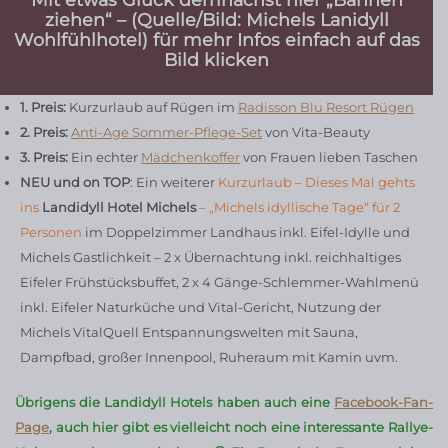
ziehen“ – (Quelle/Bild: Michels Lanidyll
Wohlfühlhotel) für mehr Infos einfach auf das
Bild klicken
1. Preis:
Kurzurlaub auf Rügen im
Radisson Blu Resort Rügen
2. Preis:
Anti-Age Sommer-Pflege-Set
von Vita-Beauty
3. Preis
:
Ein echter
Mädchenkoffer
von Frauen lieben Taschen
NEU und on TOP
: Ein weiterer
Kurzurlaub – Dieses Mal gehts
ins
Landidyll Hotel Michels
– „Michels idyllische Tage“ für 2
Personen
im Doppelzimmer Landhaus inkl. Eifel-Idylle und
Michels Gastlichkeit – 2 x Übernachtung inkl. reichhaltiges
Eifeler Frühstücksbuffet, 2 x 4 Gänge-Schlemmer-Wahlmenü
inkl. Eifeler Naturküche und Vital-Gericht, Nutzung der
Michels VitalQuell Entspannungswelten mit Sauna,
Dampfbad, großer Innenpool, Ruheraum mit Kamin uvm.
Übrigens die Landidyll Hotels haben auch eine
Facebook-Fan-
Page
, auch hier gibt es vielleicht noch eine interessante Rallye-